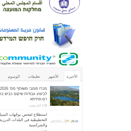
الأخيرة
الأشهر
تعليقات
الوسوم
מכרז פומבי משותף מ
לביצוע עבודות שיקום כביש ב
רם-סחיתא
استطلاع لفحص توجّهات السيا
التخطيطية في البلدات الدرزية
والشركسية