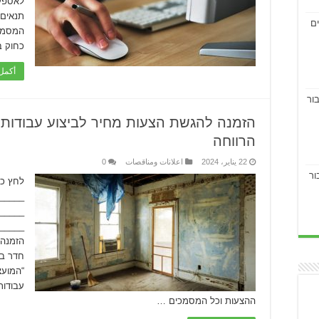
לאספקת
תנאים 
ים
המסמכי
כחוק ב
أكمل 
ור
הזמנה להגשת הצעות מחיר לביצוע עבודות
הרווחה
22 يناير، 2024
اعلانات ومناقصات
0
ור
_____
_____
______
הזמנה 
חדר במ
“המועצ
עבודות
ההצעות וכל המסמכים …