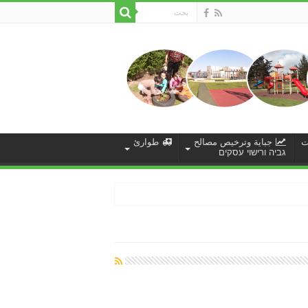
ت
جباية وترخيص مصالح
طوارئ
גביה ורישוי עסקים