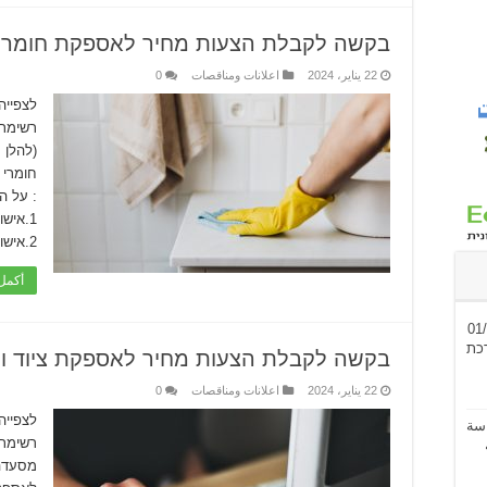
בקשה לקבלת הצעות מחיר לאספקת חומרי נ
22 يناير، 2024
اعلانات ومناقصات
0
לצפייה
רשימת 
(להלן 
חומרי 
: על ה
1.איש
2.אישור על ניכוי מס במקור …
أكمل 
ס’ 01/2026
רכת
בקשה לקבלת הצעות מחיר לאספקת ציוד ו
22 يناير، 2024
اعلانات ومناقصات
0
לצפייה
سة
רשימת 
מסעדה 