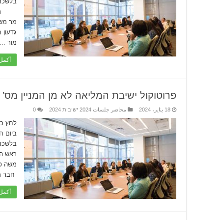
בלשכת
ראש ה
מר מש
גדעון
מור …
أكمل 
פרוטוקול ישיבת המליאה לא מן המניין מס’ 01/2024
18 يناير، 2024
محاضر جلسات 2024 ישיבות 2024
0
לחץ כא
בלשכת
ראש ה
משה פר
חבר מו
أكمل 