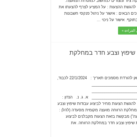
 ציוד ומצורים למחשוב למוסדות המועצה.
להגשת ההצעות : על המציע לצרף להצעתו את
ם הבאים : אישור על ניהול פנקסי חשבונות
תוקף. אישור על ניכוי …
القراءة »
 שיפוץ וצבע חדר במחלקת
לחץ כאן להורדת מסמכים תאריך : 22/1/2024 לכבוד,
_____________________
_____________________
____________________ א. ג. נ. הנדון :
להגשת הצעות מחיר לביצוע עבודות שיפוץ וצבע
חלקת הרווחה מועצה מקומית מסעדה (להלן :
ה”) מבקשת בזאת הצעות מקבלנים לביצוע
 שיפוץ וצבע חדר במחלקת הרווחה. את