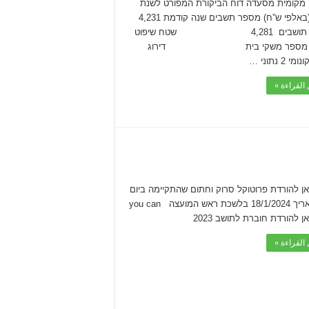
מקומית מסעדה דוח הביקורת המפורט לשנת
2022 (באלפי ש”ח) מספר תשבים שנה קודמת 4,231
מספר תושבים 4,281 שטח שיפוט
ם) מספר משקי בית דירוג
י 2 נתוני …
القراءة »
ן להורדת פרוטוקל סרוק וחתום שהתקיימה ביום
ה’ בתאריך 18/1/2024 בלשכת ראש המועצה you can
 להורדת חוברת לתושב 2023
القراءة »