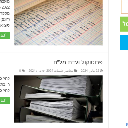
מועצה 
(דונ
סוציואקונומ
أكمل 
פרוטוקול ועדת מל”ח
22 يناير، 2024
محاضر جلسات 2024 ישיבות 2024
0
לחץ כא
לחץ כאן
أكمل 