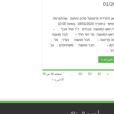
ן להורדת פרוטוקל סרוק וחתום שהתקיימה
ביום חמישי בתאריך 18/01/2024 בשעה 10:00
 ראש המועצה נוכחים: ד”ר מתי אבני –
מועצה מר יוסי חדד – חבר מועצה
ה פרינטה – חבר מועצה נעדר: מר
 חסן – חבר מועצה משתתפים : גב’
יור …
القراءة »
...
60
50
40
»
صفحة 32 من 70
الأخيرة »