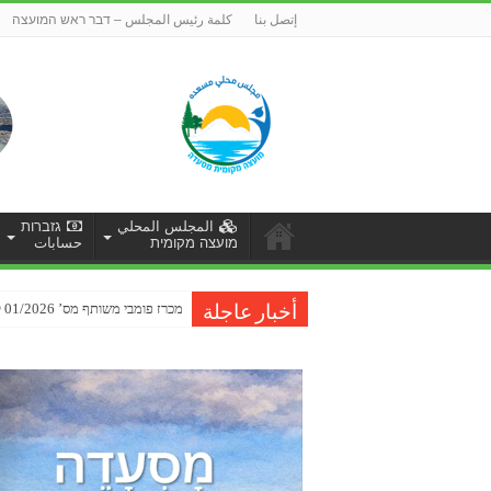
إتصل بنا
كلمة رئيس المجلس – דבר ראש המועצה
المجلس المحلي
גזברות
מועצה מקומית
حسابات
מכרז פומבי משותף מס’ 01/2026 לביצוע עבודות שיקום כביש ברכת רם-סחיתא
أخبار عاجلة