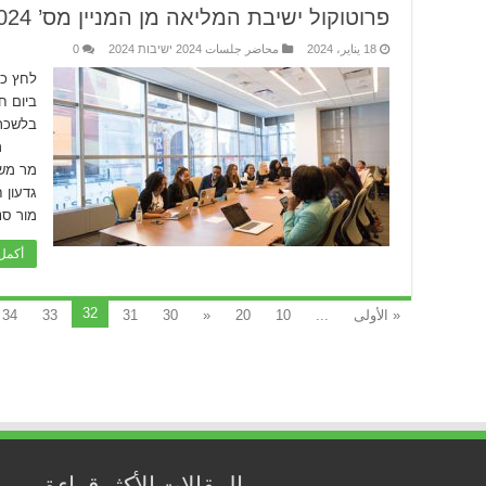
פרוטוקול ישיבת המליאה מן המניין מס’ 01/2024
18 يناير، 2024
محاضر جلسات 2024 ישיבות 2024
0
לחץ כא
בלשכת
ראש ה
מר מש
גדעון
מור סנ
أكمل 
32
« الأولى
...
10
20
«
30
31
33
34