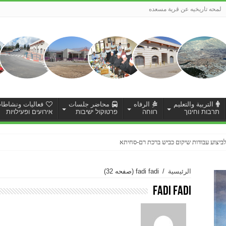
لمحه تاريخيه عن قرية مسعده
التربية والتعليم
الرفاه
محاضر جلسات
فعاليات ونشاطا
תרבות וחינוך
רווחה
פרטוקול ישיבות
אירועים ופעילויות
الرئيسية
/
fadi fadi
(صفحه 32)
fadi fadi