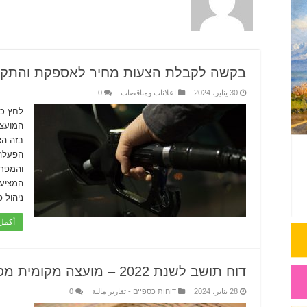
בקשה לקבלת הצעות מחיר לאספקת והתקנ
30 يناير، 2024
اعلانات ومناقصات
0
לחץ כ
המועצה
בזה הצ
הפעלה
והמפרט
המציע 
ניהול 
أكمل 
דוח תושב לשנת 2022 – מועצה מקומית מסעדה
28 يناير، 2024
דוחות כספיים - تقارير مالية
0