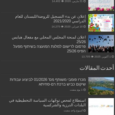
21 مارس، 2020
14,402
إعلان عن بدء التسجيل للروضة/للبستان للعام
الدراسي 2021/2020
10 فبراير، 2020
14,275
اعلان لمنحة المجلس المحلي مع مفعال هبايس
25/26
פרסום לרישום למלגת המועצה בשיתוף מפעל
הפיס 25/26
1 أكتوبر، 2025
13,705
أحدث المقالات
מכרז פומבי משותף מס’ 01/2026 לביצוע עבודות
שיקום כביש ברכת רם-סחיתא
استطلاع لفحص توجّهات السياسة التخطيطية في
البلدات الدرزية والشركسية
‏أسبوع واحد مضت