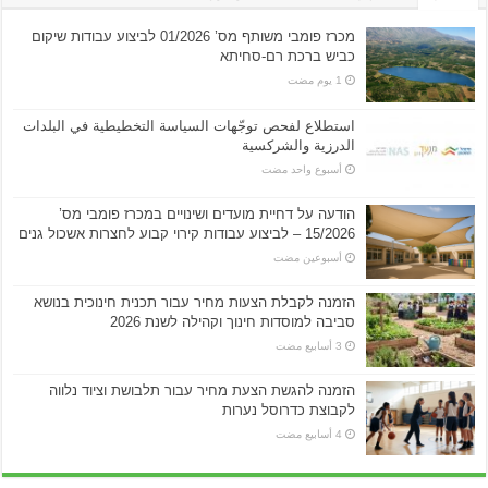
מכרז פומבי משותף מס’ 01/2026 לביצוע עבודות שיקום
כביש ברכת רם-סחיתא
استطلاع لفحص توجّهات السياسة التخطيطية في البلدات
الدرزية والشركسية
‏أسبوع واحد مضت
הודעה על דחיית מועדים ושינויים במכרז פומבי מס’
15/2026 – לביצוע עבודות קירוי קבוע לחצרות אשכול גנים
‏أسبوعين مضت
הזמנה לקבלת הצעות מחיר עבור תכנית חינוכית בנושא
סביבה למוסדות חינוך וקהילה לשנת 2026
הזמנה להגשת הצעת מחיר עבור תלבושת וציוד נלווה
לקבוצת כדרוסל נערות