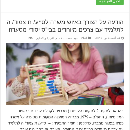
أكمل القراءة »
הודעה על הצורך באיוש משרה לסייע/ ת צמוד/ ה
לתלמיד עם צרכים מיוחדים בבי”ס יסודי מסעדה
24 أغسطس، 2023
اعلانات ومناقصات
,
قسم التربية والتعليم
0
בהתאם לתקנה 2 לתקנות העיריות ( מכרזים לקבלת עובדים ברשויות
המקומיות ), התש”ם – 1979 מכריזה המועצה המקומית מסעדה על משרה
פנויה בפטור ממכרז, כדלקמן : תואר התפקיד : – סייע/ ת צמוד/ ה לתלמיד
עם צרכים מיוחדים בבי”ס יסודי מסעדה. העובד שייבחר יהיה עובד