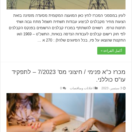
לעיון במסמכי המכרז לחץ כאן המועצה המקומית מסעדה מזמינה בזאת
הצעות מחיר מקבלנים לביצוע עבודות תשתית חשמל מתח גבוה ושתי
תחנות טרפו. רשאים להשתתף במכרז קבלנים הרשומים בפנקס הקבלנים
לפי חוק רישום קבלנים לעבודות הנדסה בנאיות, התשכ”ט – 1969 ו/או
התקנות שהוצאו על פיו, בכל הסיווגים שלהלן : 270 א …
أكمل القراءة »
מכרז כ”א פנימי / חיצוני מס’ 7/2023 – לתפקיד
עו”ס כוללני.
3 سبتمبر، 2023
اعلانات ومناقصات
0