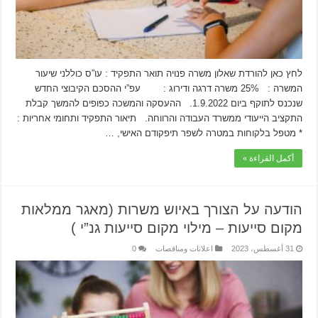
לחץ כאן להורדת שאלון משרה פנויה תואר התפקיד : עו”ס כוללני שיעור
המשרה : 25% משרה דרגה ודירוג : עפ”י ההסכם הקיבוצי החדש
שנכנס לתוקף ביום 1.9.2022. ההעסקה והמשכה כפופים להמשך קבלת
התקציב הייעודי ממשרד העבודה והרווחה. תיאור התפקיד ותחומי אחריות :
* מטפל בלקוחות במטרה לשפר תיפקודם האישי, …
أكمل القراءة »
הודעה על הצורך באיוש משרות (מאגר ממלאות
מקום סייעות – מילוי מקום סייעות גנ”י )
31 أغسطس، 2023
اعلانات ومناقصات
0