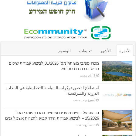
الأخيرة
الأشهر
تعليقات
الوسوم
מכרז פומבי משותף מס’ 01/2026 לביצוע עבודות שיקום
כביש ברכת רם-סחיתא
استطلاع لفحص توجّهات السياسة التخطيطية في البلدات
الدرزية والشركسية
‏أسبوع واحد مضت
הודעה על דחיית מועדים ושינויים במכרז פומבי מס’
15/2026 – לביצוע עבודות קירוי קבוע לחצרות אשכול גנים