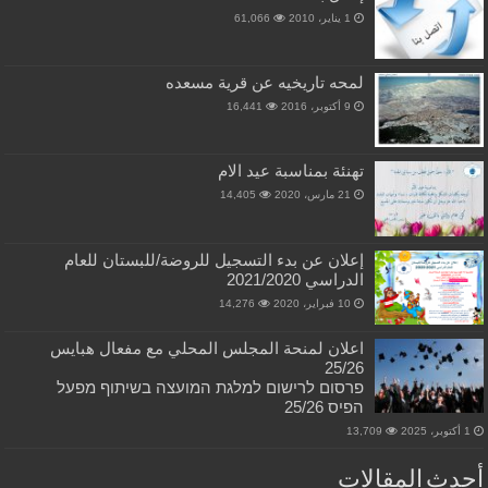
1 يناير، 2010
61,066
لمحه تاريخيه عن قرية مسعده
9 أكتوبر، 2016
16,441
تهنئة بمناسبة عيد الام
21 مارس، 2020
14,405
إعلان عن بدء التسجيل للروضة/للبستان للعام
الدراسي 2021/2020
10 فبراير، 2020
14,276
اعلان لمنحة المجلس المحلي مع مفعال هبايس
25/26
פרסום לרישום למלגת המועצה בשיתוף מפעל
הפיס 25/26
1 أكتوبر، 2025
13,709
أحدث المقالات