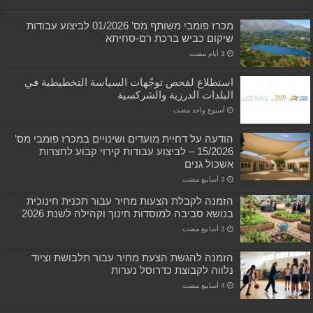
מכרז פומבי משותף מס’ 01/2026 לביצוע עבודות
שיקום כביש ברכת רם-סחיתא
استطلاع لفحص توجّهات السياسة التخطيطية في
البلدات الدرزية والشركسية
‏أسبوع واحد مضت
הודעה על דחיית מועדים ושינויים במכרז פומבי מס’
15/2026 – לביצוע עבודות קירוי קבוע לחצרות
אשכול גנים
הזמנה לקבלת הצעות מחיר עבור תכנית חינוכית
בנושא סביבה למוסדות חינוך וקהילה לשנת 2026
הזמנה להגשת הצעת מחיר עבור תלבושת וציוד
נלווה לקבוצת כדרוסל נערות