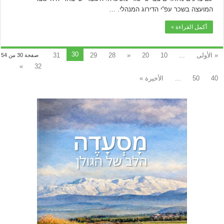
המועצה בשכר עפ”י הדירוג המנהלי. …
أكمل القراءة »
30
« الأولى
...
10
20
«
28
29
31
صفحة 30 من 54
»
32
40
50
...
الأخيرة »