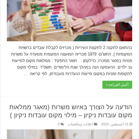
בהתאם לתקנה 2 לתקנות העיריות ( מכרזים לקבלת עובדים ברשויות
המקומיות ), התש”ם- 1979 מכריזה המועצה המקומית מסעדה על משרות
פנויות בפטור ממכרז, כדלקמן : תואר התפקיד : ממלאות מקום לסייעות
גני ילדים. ההעסקה הנה במהלך שנת הלימודים תשפ”ד במילוי מקום
לתקופות זמניות במקום סייעות הנעדרות מעבודתן, לפי קריאה …
أكمل القراءة »
הודעה על הצורך באיוש משרות (מאגר ממלאות
מקום עובדות ניקיון – מילוי מקום עובדות ניקיון )
31 أغسطس، 2023
اعلانات ومناقصات
0