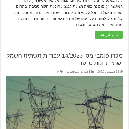
לעיון במסמכי המכרז לחץ כאן המועצה המקומית מסעדה ( להלן : ”
המועצה ” ) מזמינה בזאת הצעות לביצוע תוכנית חינוך סביבתי בתחום
משבר האקלים, הכל על פי התנאים והדרישות המפורטים במסמכי המכרז.
על המציע להיות בעל ניסיון של שנתיים לפחות בתחום חינוך והדרכה
סביבתית. את מסמכי המכרז …
أكمل القراءة »
מכרז פומבי מס’ 14/2023 עבודות תשתית חשמל
ושתי תחנות טרפו
11 سبتمبر، 2023
اعلانات ومناقصات
0