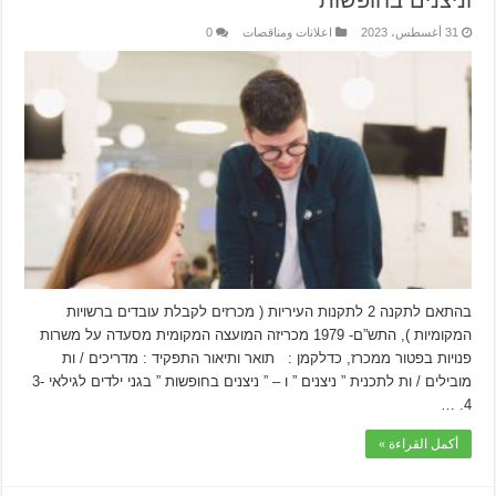
וניצנים בחופשות
31 أغسطس، 2023
اعلانات ومناقصات
0
בהתאם לתקנה 2 לתקנות העיריות ( מכרזים לקבלת עובדים ברשויות
המקומיות ), התש”ם- 1979 מכריזה המועצה המקומית מסעדה על משרות
פנויות בפטור ממכרז, כדלקמן : תואר ותיאור התפקיד : מדריכים / ות
מובילים / ות לתכנית ” ניצנים ” ו – ” ניצנים בחופשות ” בגני ילדים לגילאי 3-
4. …
أكمل القراءة »