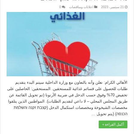
21 سبتمبر، 2023
اعلانات ومناقصات
0
الأهالي الكرام: نعلن وأنه بالتعاون مع وزارة الداخلية سيتم البدء بتقديم
طلبات للحصول على قسائم غذائية للمستحقين. المستحقين: الحاصلين على
تخفيض 70% وفوق حسب الدخل في ضريبة الأرنونا (تم تحويل القائمة عن
طريق المجلس المحلي – لا داعي لتقديم الطلبات). المواطنين الذين يتلقوا
مخصصات الشيخوخة ومخصصات استكمال الدخل (קצבת זקנה והשלמת
הכנסה) (يتم تحويل …
أكمل القراءة »