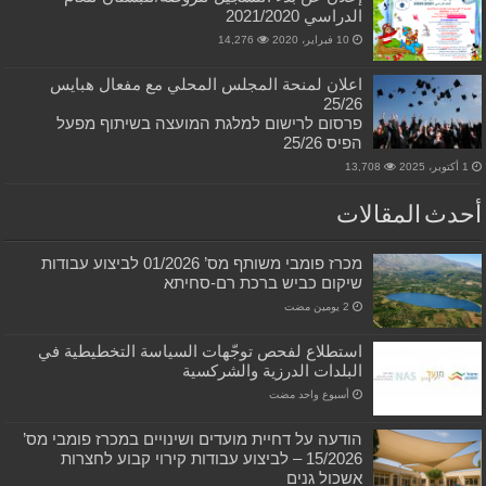
الدراسي 2021/2020
10 فبراير، 2020
14,276
اعلان لمنحة المجلس المحلي مع مفعال هبايس
25/26
פרסום לרישום למלגת המועצה בשיתוף מפעל
הפיס 25/26
1 أكتوبر، 2025
13,708
أحدث المقالات
מכרז פומבי משותף מס’ 01/2026 לביצוע עבודות
שיקום כביש ברכת רם-סחיתא
استطلاع لفحص توجّهات السياسة التخطيطية في
البلدات الدرزية والشركسية
‏أسبوع واحد مضت
הודעה על דחיית מועדים ושינויים במכרז פומבי מס’
15/2026 – לביצוע עבודות קירוי קבוע לחצרות
אשכול גנים