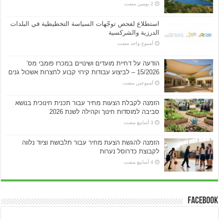
استطلاع لفحص توجّهات السياسة التخطيطية في البلدات
الدرزية والشركسية
‏أسبوع واحد مضت
הודעה על דחיית מועדים ושינויים במכרז פומבי מס’
15/2026 – לביצוע עבודות קירוי קבוע לחצרות אשכול גנים
‏أسبوعين مضت
הזמנה לקבלת הצעות מחיר עבור תכנית חינוכית בנושא
סביבה למוסדות חינוך וקהילה לשנת 2026
הזמנה להגשת הצעת מחיר עבור תלבושת וציוד נלווה
לקבוצת כדרוסל נערות
Facebook