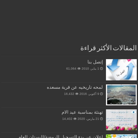
المقالات الأكثر قراءة
إتصل بنا
1 يناير، 2010
61,064
لمحه تاريخيه عن قرية مسعده
9 أكتوبر، 2016
16,432
تهنئة بمناسبة عيد الام
21 مارس، 2020
14,402
إعلان عن بدء التسجيل للروضة/للبستان للعام