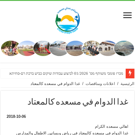
מכרז פומבי משותף מס’ 01/2026 לביצוע עבודות שיקום כביש ברכת רם-סחיתא
الرئيسية
/
اعلانات ومناقصات
/
غدا الدوام في مسعده كالمعتاد
غدا الدوام في مسعده كالمعتاد
2018-10-06
اهالي مسعده الكرام
غدا الدوام في مسعده كالمعتاد في رياض وبساتين الاطفال والمدارس