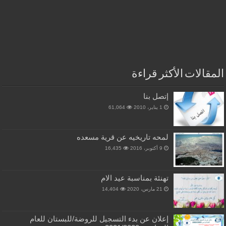
ت الأكثر قراءة
إتصل بنا
1 يناير، 2010
61,064
لمحه تاريخيه عن قرية مسعده
9 أكتوبر، 2016
16,435
تهنئة بمناسبة عيد الام
21 مارس، 2020
14,404
إعلان عن بدء التسجيل للروضة/للبستان للعام