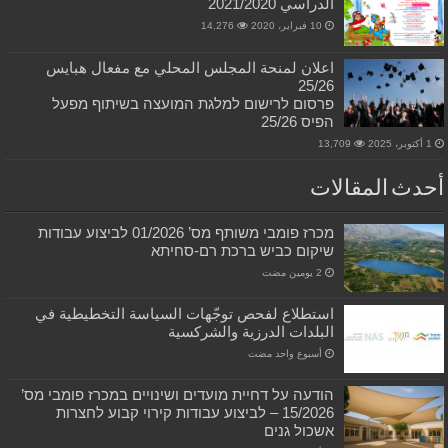
الدراسي 2021/2020
10 فبراير، 2020
14,276
اعلان لمنحة المجلس المحلي مع مفعال هبايس
25/26
פרסום לרישום למלגת המועצה בשיתוף מפעל
הפיס 25/26
13,709
لمقالات
מכרז פומבי משותף מס’ 01/2026 לביצוע עבודות
שיקום כביש ברכת רם-סחיתא
استطلاع لفحص توجّهات السياسة التخطيطية في
البلدات الدرزية والشركسية
‏أسبوع واحد مضت
הודעה על דחיית מועדים ושינויים במכרז פומבי מס’
15/2026 – לביצוע עבודות קירוי קבוע לחצרות
אשכול גנים