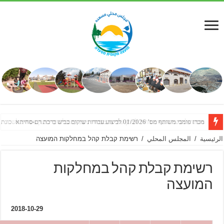
שותף מס’ 01/2026 לביצוע עבודות שיקום כביש ברכת רם-סחיתא
ה להגשת הצעות מחיר למתן שירותי מדידת מצב קיים לצורך תכנון מפורט לשכונת אלחפור
المجلس المحلي
/
רשימת קבלת קהל במחלקות המועצה
מת קבלת קהל במחלקות
עצה
2018-10-29