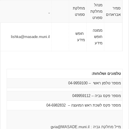
מנהל
מחלקת
מחלקת
ים
ספורט
ספורט
א’ –
ממונה
חופש
ה’
חופש
lishka@masade.muni.il
מידע
08:00-
מידע
16:00
ים ושלוחות:
ון ראשי – 04-9959100
 גביה – 049959112
ס לשכת ראש המועצה – 04-6982832
גביה : gvia@MASADE.muni.il