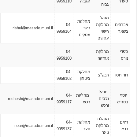
הגביה
9959110
–
גביה
8:00
מנהל
מחלקת
א – ה
ם
מחלקת
04-
רישוי
rishui@masade.muni.il
16:00
רישוי
9959164
עסקים
– 8:00
עסקים
א – ה
מחלקת
04-
16:00
אחזקה
9959100
– 8:00
מחלקת
04-
ון
רבש”צ
ביטחון
9959102
א’ –
מנהל
מחלקת
04-
ה’
נכסים
rechesh@masade.muni.il
רכש
9959117
08:00-
ורכש
16:00
מנהלת
א – ה
מחלקת
04-
מחלקת
noar@masade.muni.il
16:00
נוער
9959137
נוער
– 8:00