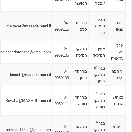
ד
9959104
–
/ בכיר
המועצה
8:00
א – ה
מבקר
ביקורת
04-
16:00
פנים /
mevaker@masade.muni.il
פנים
9959115
–
בכיר
8:00
א – ה
ייועץ
מחלקת
04-
16:00
eng.saeedamasha@gmail.com
הנדסאי
הנדסה
9959105
ה
– 8:00
מנהלת
א – ה
ה
מחלקת
04-
מחלקת
hinuch@masade.muni.il
16:00
חינוך
9959106
חינוך
– 8:00
א , ג ,
מנהל
מחלקת
04-
ה
מחלקת
Revaha@MASADE.muni.il
רווחה
9959111
12:30
רווחה
– 8:00
א – ה
מנהל
בו
מחלקת
04-
16:00
מחלקת
masada112.lc@gmail.com