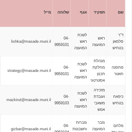
ימי
ושעות
תפקיד
אגף
שלוחה
מייל
קבלת
קהל
א – ה
לשכת
ראש
04-
16:00
ראש
lishka@masade.muni.il
המועצה
9959101
–
המועצה
8:00
מנהלת
א – ה
לשכת
ה
מחלקת
04-
16:00
ראש
strategy@masade.muni.il
תכנון
9959101
–
המועצה
אסטרטגי
8:00
מזכירה
לשכת
ועובדת
04-
ראש
mazkirut@masade.muni.il
משאבי
9959103
המועצה
אנוש
א – ה
גזבר
גזברות
16:00
04-
המועצה
וחשבונות
gizbar@masade.muni.il