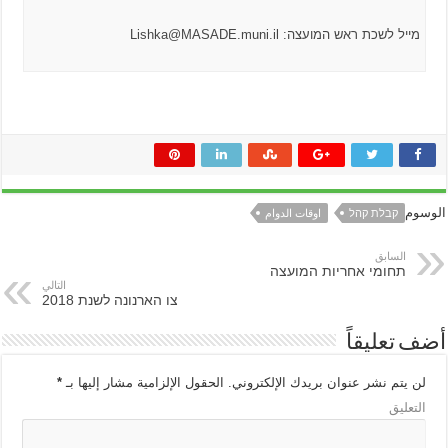
ראש המועצה: Lishka@MASADE.muni.il
לת קהל
اوقات الدوام
بق
מי אחריות המועצה
التالي
צו הארנונה לשנת 2018
يقاً
نشر عنوان بريدك الإلكتروني.
الحقول الإلزامية مشار إليها بـ
*