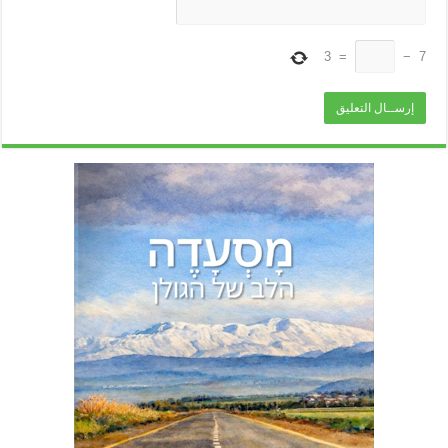
3
=
−
7