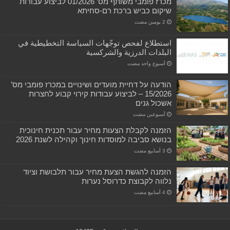
מכרז פומבי משותף מס’ 01/2026 לביצוע עבודות
שיקום כביש ברכת רם-סחיתא
استطلاع لفحص توجّهات السياسة التخطيطية في
البلدات الدرزية والشركسية
‏أسبوع واحد مضت
הודעה על דחיית מועדים ושינויים במכרז פומבי מס’
15/2026 – לביצוע עבודות קירוי קבוע לחצרות
אשכול גנים
‏أسبوعين مضت
הזמנה לקבלת הצעות מחיר עבור תכנית חינוכית
בנושא סביבה למוסדות חינוך וקהילה לשנת 2026
הזמנה להגשת הצעת מחיר עבור תלבושת וציוד
נלווה לקבוצת כדרוסל נערות