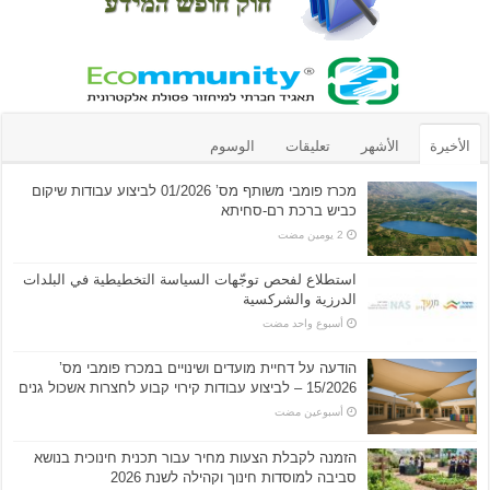
الأخيرة
الأشهر
تعليقات
الوسوم
מכרז פומבי משותף מס’ 01/2026 לביצוע עבודות שיקום
כביש ברכת רם-סחיתא
استطلاع لفحص توجّهات السياسة التخطيطية في البلدات
الدرزية والشركسية
‏أسبوع واحد مضت
הודעה על דחיית מועדים ושינויים במכרז פומבי מס’
15/2026 – לביצוע עבודות קירוי קבוע לחצרות אשכול גנים
‏أسبوعين مضت
הזמנה לקבלת הצעות מחיר עבור תכנית חינוכית בנושא
סביבה למוסדות חינוך וקהילה לשנת 2026