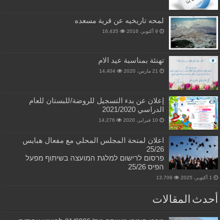
لمحه تاريخيه عن قرية مسعده
9 أكتوبر، 2016
16,435
تهنئة بمناسبة عيد الام
21 مارس، 2020
14,404
إعلان عن بدء التسجيل للروضة/للبستان للعام
الدراسي 2021/2020
10 فبراير، 2020
14,276
اعلان لمنحة المجلس المحلي مع مفعال هبايس
25/26
פרסום לרישום למלגת המועצה בשיתוף מפעל
הפיס 25/26
1 أكتوبر، 2025
13,709
أحدث المقالات