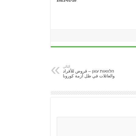
2021-01-18
التالي
הלוואות עוגן – قروض للأفراد
والعائلات في ظل أزمة كورونا