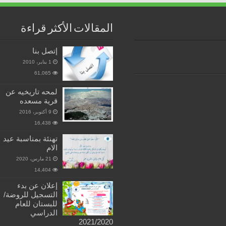
المقالات الأكثر قراءة
إتصل بنا
1 يناير، 2010
61,065
لمحه تاريخيه عن
قرية مسعده
9 أكتوبر، 2016
16,438
تهنئة بمناسبة عيد
الام
21 مارس، 2020
14,404
إعلان عن بدء
التسجيل للروضة/
للبستان للعام
الدراسي
2021/2020