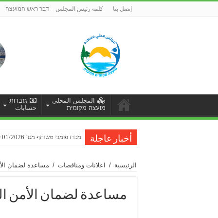
إتصل بنا
كلمة رئيس المجلس – דבר ראש המועצה
المجلس المحلي
גזברות
מועצה מקומית
حسابات
מכרז פומבי משותף מס’ 01/2026 לביצוע עבודות שיקום כביש ברכת רם-סחיתא
הזמנה להגשת הצעות מחיר למתן שיר
أخبار عاجلة
الرئيسية
/
اعلانات ومناقصات
/
مساعدة لضمان الأمن
مساعدة لضمان الأمن الغ