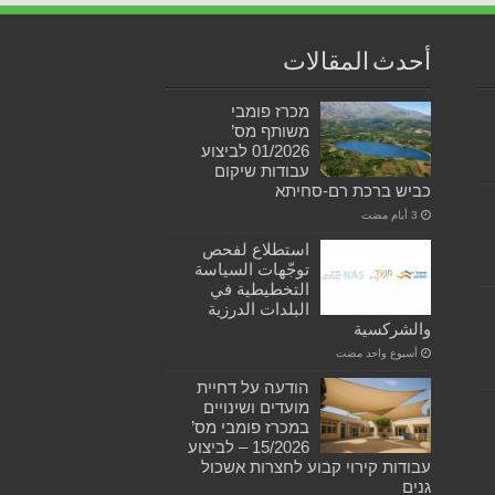
أحدث المقالات
מכרז פומבי
משותף מס’
01/2026 לביצוע
עבודות שיקום
כביש ברכת רם-סחיתא
استطلاع لفحص
توجّهات السياسة
التخطيطية في
البلدات الدرزية
والشركسية
‏أسبوع واحد مضت
הודעה על דחיית
מועדים ושינויים
במכרז פומבי מס’
15/2026 – לביצוע
עבודות קירוי קבוע לחצרות אשכול
גנים