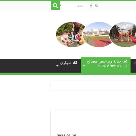
جباية وترخيص مصالح
ت
طوارئ
גביה ורישוי עסקים