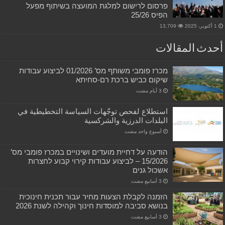
פרסום לרישום למלגת המועצה בשיתוף מפעל
הפיס 25/26
1 أكتوبر، 2025
13,709
أحدث المقالات
מכרז פומבי משותף מס’ 01/2026 לביצוע עבודות
שיקום כביש ברכת רם-סחיתא
استطلاع لفحص توجّهات السياسة التخطيطية في
البلدات الدرزية والشركسية
‏أسبوع واحد مضت
הודעה על דחיית מועדים ושינויים במכרז פומבי מס’
15/2026 – לביצוע עבודות קירוי קבוע לחצרות
אשכול גנים
הזמנה לקבלת הצעות מחיר עבור תכנית חינוכית
בנושא סביבה למוסדות חינוך וקהילה לשנת 2026