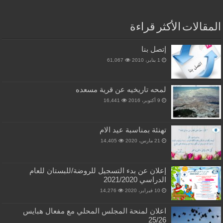
المقالات الأكثر قراءة
إتصل بنا
1 يناير، 2010
61,067
لمحه تاريخيه عن قرية مسعده
9 أكتوبر، 2016
16,441
تهنئة بمناسبة عيد الام
21 مارس، 2020
14,405
إعلان عن بدء التسجيل للروضة/للبستان للعام
الدراسي 2021/2020
10 فبراير، 2020
14,276
اعلان لمنحة المجلس المحلي مع مفعال هبايس
25/26