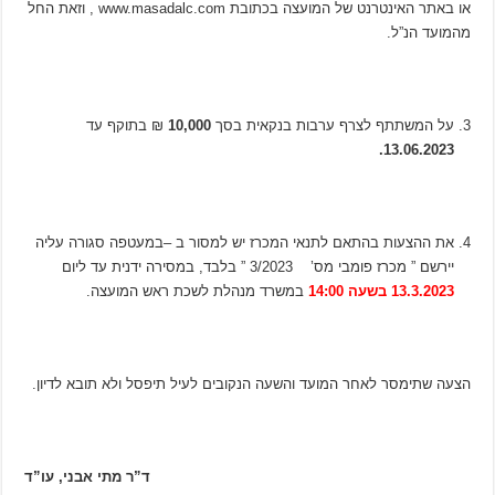
או באתר האינטרנט של המועצה בכתובת www.masadalc.com , וזאת החל
מהמועד הנ”ל.
על המשתתף לצרף ערבות בנקאית בסך
10,000
₪ בתוקף עד
13.06.2023.
את ההצעות בהתאם לתנאי המכרז יש למסור ב –במעטפה סגורה עליה
יירשם ” מכרז פומבי מס’ 3/2023 ” בלבד, במסירה ידנית עד ליום
13.3.2023 בשעה 14:00
במשרד מנהלת לשכת ראש המועצה.
הצעה שתימסר לאחר המועד והשעה הנקובים לעיל תיפסל ולא תובא לדיון.
ד”ר מתי אבני, עו”ד