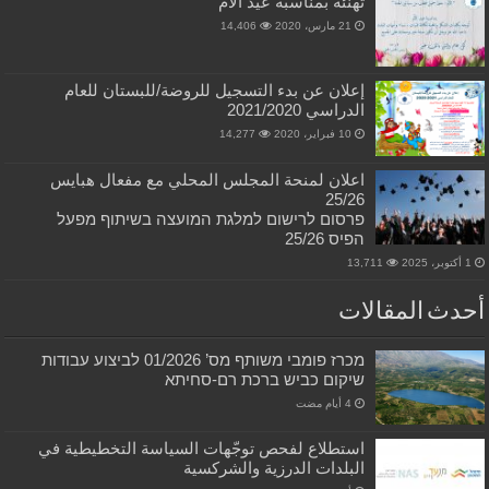
تهنئة بمناسبة عيد الام
21 مارس، 2020
14,406
إعلان عن بدء التسجيل للروضة/للبستان للعام
الدراسي 2021/2020
10 فبراير، 2020
14,277
اعلان لمنحة المجلس المحلي مع مفعال هبايس
25/26
פרסום לרישום למלגת המועצה בשיתוף מפעל
הפיס 25/26
1 أكتوبر، 2025
13,711
أحدث المقالات
מכרז פומבי משותף מס’ 01/2026 לביצוע עבודות
שיקום כביש ברכת רם-סחיתא
استطلاع لفحص توجّهات السياسة التخطيطية في
البلدات الدرزية والشركسية