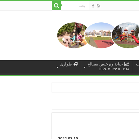
ت
جباية وترخيص مصالح
طوارئ
גביה ורישוי עסקים
2022-07-10