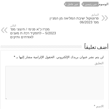
الوسوم
خبر رئيسي
خبر عاجل
السابق
פרוטוקול ישיבת המליאה מן המניין
מס’ 06/2023
التالي
מכרז כ”א פנימי / חיצוני מס’
5/2023 – לתפקיד רכז/ ת מענים
לאזרחים ותיקים
أضف تعليقاً
لن يتم نشر عنوان بريدك الإلكتروني.
الحقول الإلزامية مشار إليها بـ
*
التعليق
الاسم
*