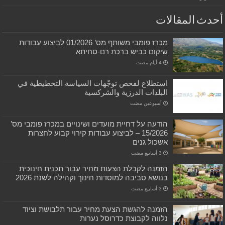
أحدث المقالات
מכרז פומבי משותף מס’ 01/2026 לביצוע עבודות
שיקום כביש ברכת רם-סחיתא
استطلاع لفحص توجّهات السياسة التخطيطية في
البلدات الدرزية والشركسية
‏أسبوعين مضت
הודעה על דחיית מועדים ושינויים במכרז פומבי מס’
15/2026 – לביצוע עבודות קירוי קבוע לחצרות
אשכול גנים
הזמנה לקבלת הצעות מחיר עבור תכנית חינוכית
בנושא סביבה למוסדות חינוך וקהילה לשנת 2026
הזמנה להגשת הצעת מחיר עבור תלבושת וציוד
נלווה לקבוצת כדרוסל נערות