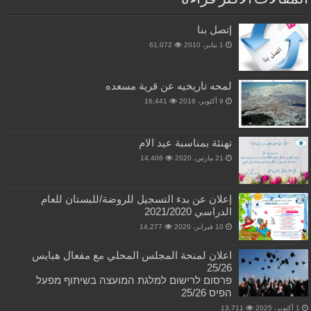
إتصل بنا
1 يناير، 2010
61,072
لمحه تاريخيه عن قرية مسعده
9 أكتوبر، 2016
16,441
تهنئة بمناسبة عيد الام
21 مارس، 2020
14,406
إعلان عن بدء التسجيل للروضة/للبستان للعام
الدراسي 2021/2020
10 فبراير، 2020
14,277
اعلان لمنحة المجلس المحلي مع مفعال هبايس
25/26
פרסום לרישום למלגת המועצה בשיתוף מפעל
הפיס 25/26
1 أكتوبر، 2025
13,711