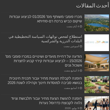
أحدث المقالات
מכרז פומבי משותף מס’ 01/2026 לביצוע עבודות
שיקום כביש ברכת רם-סחיתא
استطلاع لفحص توجّهات السياسة التخطيطية في
البلدات الدرزية والشركسية
‏أسبوعين مضت
הודעה על דחיית מועדים ושינויים במכרז פומבי מס’
15/2026 – לביצוע עבודות קירוי קבוע לחצרות
אשכול גנים
הזמנה לקבלת הצעות מחיר עבור תכנית חינוכית
בנושא סביבה למוסדות חינוך וקהילה לשנת 2026
הזמנה להגשת הצעת מחיר עבור תלבושת וציוד
נלווה לקבוצת כדרוסל נערות
9 يوليو، 2026