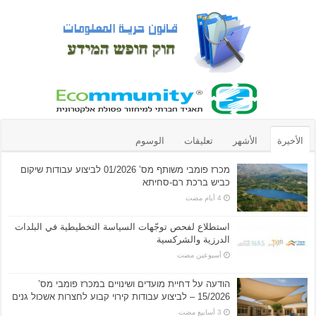
الأخيرة
الأشهر
تعليقات
الوسوم
מכרז פומבי משותף מס’ 01/2026 לביצוע עבודות שיקום
כביש ברכת רם-סחיתא
استطلاع لفحص توجّهات السياسة التخطيطية في البلدات
الدرزية والشركسية
‏أسبوعين مضت
הודעה על דחיית מועדים ושינויים במכרז פומבי מס’
15/2026 – לביצוע עבודות קירוי קבוע לחצרות אשכול גנים