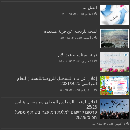
إتصل بنا
1 يناير، 2010
61,078
لمحه تاريخيه عن قرية مسعده
9 أكتوبر، 2016
16,442
تهنئة بمناسبة عيد الام
21 مارس، 2020
14,406
إعلان عن بدء التسجيل للروضة/للبستان للعام
الدراسي 2021/2020
10 فبراير، 2020
14,278
اعلان لمنحة المجلس المحلي مع مفعال هبايس
25/26
פרסום לרישום למלגת המועצה בשיתוף מפעל
הפיס 25/26
1 أكتوبر، 2025
13,711