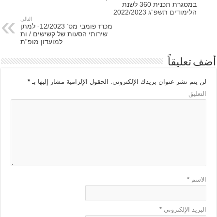
במסגרת תכנית 360 לשנת
הלימודים תשפ”ג 2022/2023
التالي
מכרז פומבי מס’ 12/2023- למתן
שירותי הסעות של קשישים / ות
למועדון מופ”ת
أضف تعليقاً
لن يتم نشر عنوان بريدك الإلكتروني.
الحقول الإلزامية مشار إليها بـ
*
التعليق
الاسم
*
البريد الإلكتروني
*