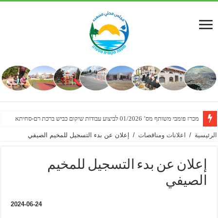
מכרז פומבי משותף מס’ 01/2026 לביצוע עבודות שיקום כביש ברכת רם-סחיתא
הזמנה להגשת הצעות מחיר למתן שירותי מדידת מצב קיים לצורך תכנון מפורט לשכונת
الرئيسية
/
اعلانات ومناقصات
/
إعلان عن بدء التسجيل للمخيم الصيفي
إعلان عن بدء التسجيل للمخيم
الصيفي
2024-06-24