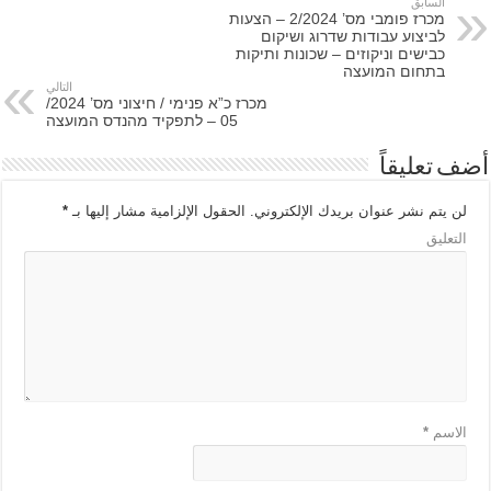
السابق
מכרז פומבי מס’ 2/2024 – הצעות
לביצוע עבודות שדרוג ושיקום
כבישים וניקוזים – שכונות ותיקות
בתחום המועצה
التالي
מכרז כ”א פנימי / חיצוני מס’ 2024/
05 – לתפקיד מהנדס המועצה
أضف تعليقاً
لن يتم نشر عنوان بريدك الإلكتروني.
الحقول الإلزامية مشار إليها بـ
*
التعليق
الاسم
*