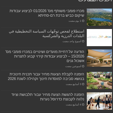
מכרז פומבי משותף מס’ 01/2026 לביצוע עבודות
שיקום כביש ברכת רם-סחיתא
استطلاع لفحص توجّهات السياسة التخطيطية في
البلدات الدرزية والشركسية
‏أسبوع واحد مضت
הודעה על דחיית מועדים ושינויים במכרז פומבי מס’
15/2026 – לביצוע עבודות קירוי קבוע לחצרות
אשכול גנים
‏أسبوعين مضت
הזמנה לקבלת הצעות מחיר עבור תכנית חינוכית
בנושא סביבה למוסדות חינוך וקהילה לשנת 2026
הזמנה להגשת הצעת מחיר עבור תלבושת וציוד
נלווה לקבוצת כדרוסל נערות