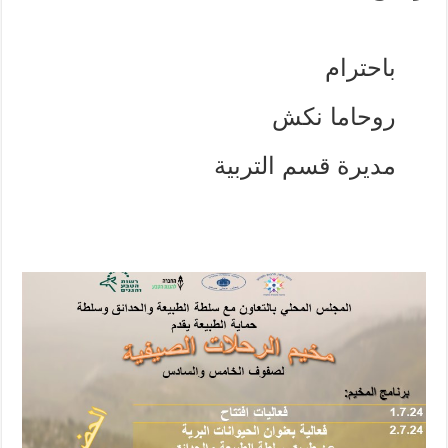
باحترام
روحاما نكش
مديرة قسم التربية