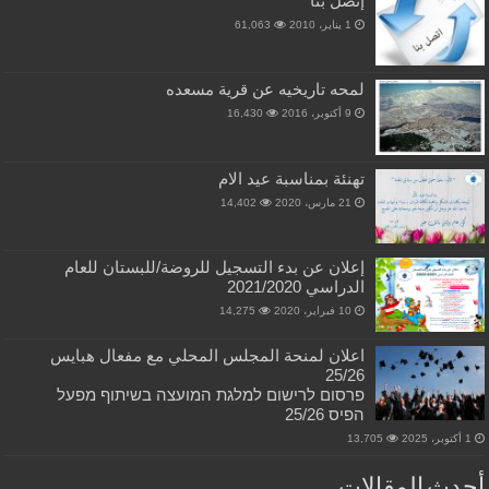
إتصل بنا
1 يناير، 2010
61,063
لمحه تاريخيه عن قرية مسعده
9 أكتوبر، 2016
16,430
تهنئة بمناسبة عيد الام
21 مارس، 2020
14,402
إعلان عن بدء التسجيل للروضة/للبستان للعام
الدراسي 2021/2020
10 فبراير، 2020
14,275
اعلان لمنحة المجلس المحلي مع مفعال هبايس
25/26
פרסום לרישום למלגת המועצה בשיתוף מפעל
הפיס 25/26
1 أكتوبر، 2025
13,705
أحدث المقالات