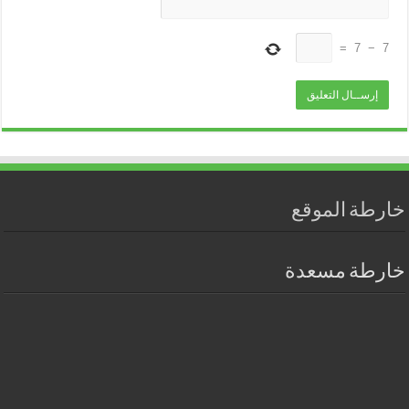
=
7
−
7
خارطة الموقع
خارطة مسعدة