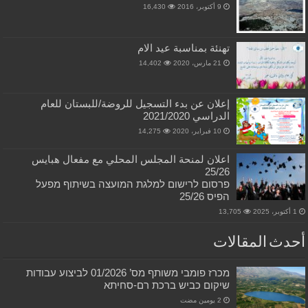
9 أكتوبر، 2016
16,430
تهنئة بمناسبة عيد الام
21 مارس، 2020
14,402
إعلان عن بدء التسجيل للروضة/للبستان للعام
الدراسي 2021/2020
10 فبراير، 2020
14,275
اعلان لمنحة المجلس المحلي مع مفعال هبايس
25/26
פרסום לרישום למלגת המועצה בשיתוף מפעל
הפיס 25/26
1 أكتوبر، 2025
13,705
أحدث المقالات
מכרז פומבי משותף מס’ 01/2026 לביצוע עבודות
שיקום כביש ברכת רם-סחיתא