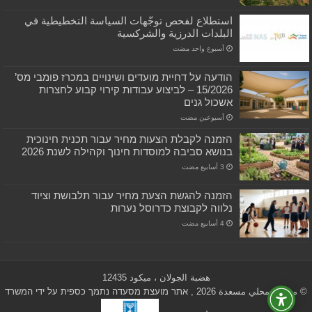
استطلاع لفحص توجّهات السياسة التخطيطية في
البلدات الدرزية والشركسية
‏أسبوع واحد مضت
הודעה על דחיית מועדים ושינויים במכרז פומבי מס’
15/2026 – לביצוע עבודות קירוי קבוע לחצרות
אשכול גנים
‏أسبوعين مضت
הזמנה לקבלת הצעות מחיר עבור תכנית חינוכית
בנושא סביבה למוסדות חינוך וקהילה לשנת 2026
הזמנה להגשת הצעת מחיר עבור תלבושת וציוד
נלווה לקבוצת כדרוסל נערות
هضبة الجولان ، ميكود 12435
© مجلس محلي مسعدة 2026 , אתר מועצת מסעדה נתמך כספית על ידי המשרד