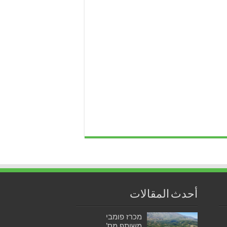
أحدث المقالات
מכרז פומבי
משותף מס’