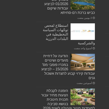
01/2026 לביצוע
עבודות שיקום
כביש ברכת רם-סחיתא
استطلاع لفحص
توجّهات السياسة
التخطيطية في
البلدات الدرزية
والشركسية
‏أسبوع واحد مضت
הודעה על דחיית
מועדים ושינויים
במכרז פומבי מס’
15/2026 – לביצוע
עבודות קירוי קבוע לחצרות אשכול
גנים
‏أسبوعين مضت
הזמנה לקבלת
הצעות מחיר עבור
תכנית חינוכית
בנושא סביבה
למוסדות חינוך וקהילה לשנת 2026