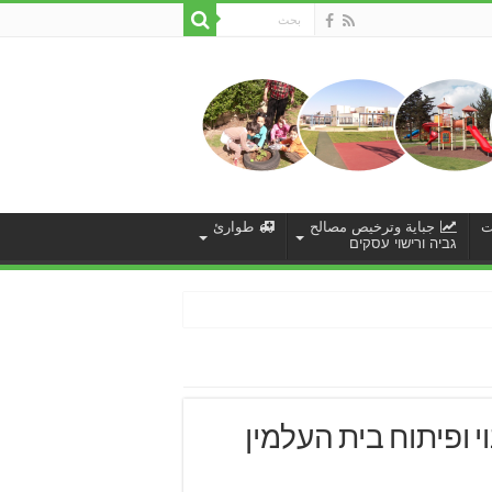
ت
جباية وترخيص مصالح
طوارئ
גביה ורישוי עסקים
 ופיתוח בית העלמין