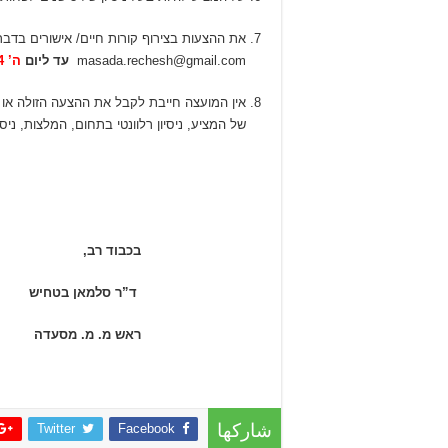
את ההצעות בצירוף קורות חיים/ אישורים בדבר
masada.rechesh@gmail.com
עד ליום
ה’ 12/9/2024 בשעה 14:00.
אין המועצה חייבת לקבל את ההצעה הזולה או 
של המציע, ניסיון רלוונטי בתחום, המלצות, ניסי
בכבוד רב,
ד”ר סלמאן בטחיש
ראש מ. מ. מסעדה
Twitter
Facebook
شاركها