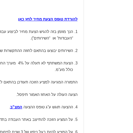
להורדת טופס הצעת מחיר לחץ כאן
“העבודות” או “השירותים”).
השירותים יבוצעו בהתאם לחוזה ההתקשרות שי
כולל מע”מ.
התמורה המגיעה למציע הזוכה תעודכן בהתאם לח
הצעה העולה על האחוז האמור תיפסל.
ההצעה תוגש ע”ג טופס ההצעה
המצ”ב
.
על המציע הזוכה להתייצב באתר העבודה בתדיר
על המציע להיות בעל ניסיון של 3 שנים לפחות בפיקוח הנדסי בתחום העבודות הציבוריות, ובעיקר בתחום פיתוח ותשתיות.