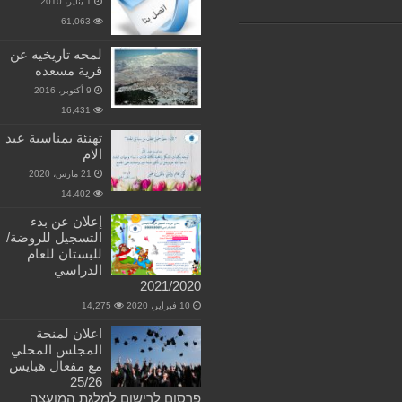
1 يناير، 2010
61,063
لمحه تاريخيه عن
قرية مسعده
9 أكتوبر، 2016
16,431
تهنئة بمناسبة عيد
الام
21 مارس، 2020
14,402
إعلان عن بدء
التسجيل للروضة/
للبستان للعام
الدراسي
2021/2020
10 فبراير، 2020
14,275
اعلان لمنحة
المجلس المحلي
مع مفعال هبايس
25/26
פרסום לרישום למלגת המועצה