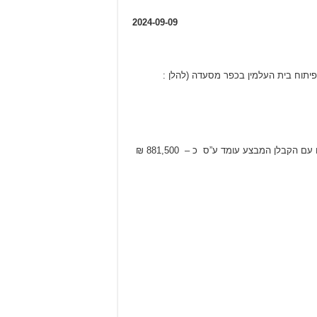
2024-09-09
סי צמוד לפרויקט נשוא מכרז פומבי מס’ 5/2024 לביצוע עבודות בינוי ופיתוח בית העלמין בכפר מסעדה (להלן :
הצעת המשתתף לא תעלה על 4% מערך החוזה עם הקבלן המבצע (הזוכה במכרז פומבי מס’ 5/2024 הנ”ל). סכום החוזה שנחתם עם הקבלן המבצע עומד ע”ס כ – 881,500 ₪