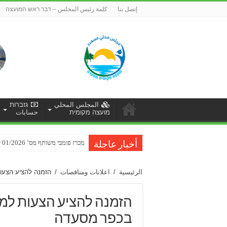
إتصل بنا
كلمة رئيس المجلس – דבר ראש המועצה
المجلس المحلي
גזברות
מועצה מקומית
حسابات
מכרז פומבי משותף מס’ 01/2026 לביצוע עבודות שיקום כביש ברכת רם-סחיתא
הזמנה להגשת הצעות מחיר למתן שיר
أخبار عاجلة
الرئيسية
/
اعلانات ومناقصات
/
הזמנה להציע הצעות
הזמנה להציע הצעות למתן
בכפר מסעדה