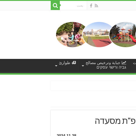
ت
جباية وترخيص مصالح
طوارئ
גביה ורישוי עסקים
מופ”ת מסעדה
2024-11-28