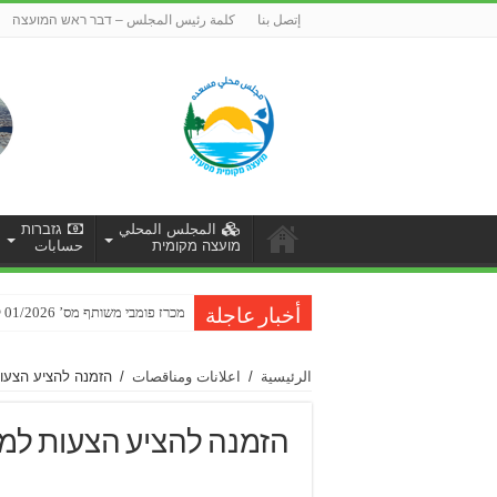
إتصل بنا
كلمة رئيس المجلس – דבר ראש המועצה
المجلس المحلي
גזברות
מועצה מקומית
حسابات
מכרז פומבי משותף מס’ 01/2026 לביצוע עבודות שיקום כביש ברכת רם-סחיתא
أخبار عاجلة
الرئيسية
/
اعلانات ومناقصات
/
הזמנה להציע הצעות
הזמנה להציע הצעות למתן