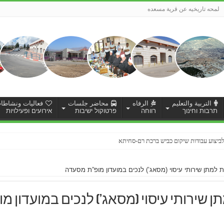
لمحه تاريخيه عن قرية مسعده
التربية والتعليم
الرفاه
محاضر جلسات
فعاليات ونشاطا
תרבות וחינוך
רווחה
פרטוקול ישיבות
אירועים ופעילויות
 למתן שירותי עיסוי (מסאג’) לנכים במועדון מופ”ת מסעדה
 שירותי עיסוי (מסאג’) לנכים במועדון 