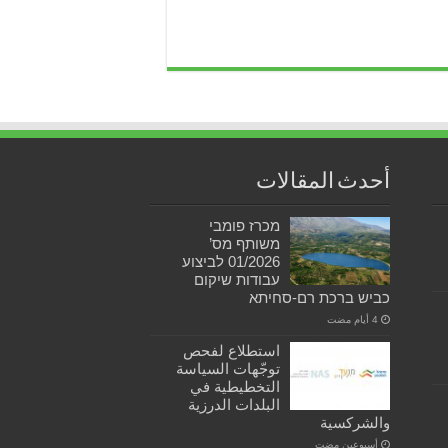
أحدث المقالات
מכרז פומבי
משותף מס’
01/2026 לביצוע
עבודות שיקום
כביש ברכת רם-סחיתא
استطلاع لفحص
توجّهات السياسة
التخطيطية في
البلدات الدرزية
والشركسية
‏أسبوعين مضت