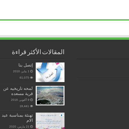
المقالات الأكثر قراءة
إتصل بنا
1 يناير، 2010
61,075
لمحه تاريخيه عن
قرية مسعده
9 أكتوبر، 2016
16,441
تهنئة بمناسبة عيد
الام
21 مارس، 2020