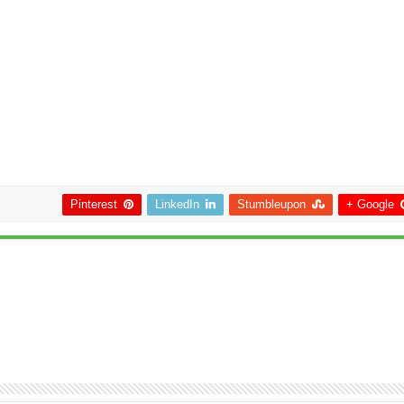
Pinterest
LinkedIn
Stumbleupon
Google +