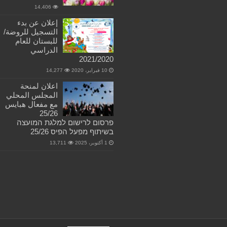
14,406
إعلان عن بدء
التسجيل للروضة/
للبستان للعام
الدراسي
2021/2020
10 فبراير، 2020
14,277
اعلان لمنحة
المجلس المحلي
مع مفعال هبايس
25/26
פרסום לרישום למלגת המועצה
בשיתוף מפעל הפיס 25/26
1 أكتوبر، 2025
13,711