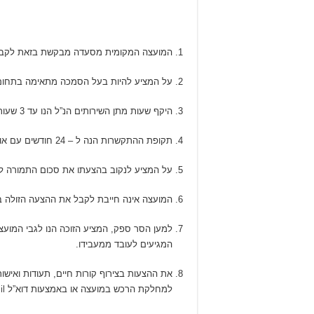
המועצה המקומית מסעדה מבקשת בזאת לקבל הצ
על המציע להיות בעל הסמכה מתאימה בתחום
היקף שעות מתן השירותים הנ”ל הנו עד 3 שעות בשבוע.
תקופת ההתקשרות הנה ל – 24 חודשים עם אופציה להארכה ל – 12 חודשים נוספים, ועם המציע הזוכה ייחתם חוזה להסדרת ההתקשרות ותנאיה.
על המציע לנקוב בהצעתו את סכום התמורה לש
המועצה אינה חייבת לקבל את ההצעה הזולה ב
למען הסר ספק, המציע הזוכה הנו לגבי המועצה 
המגיעים לעובד ממעבידו.
את ההצעות בצירוף קורות חיים, תעודות ואישו
למחלקת הרכש במועצה או באמצעות דוא”ל
il