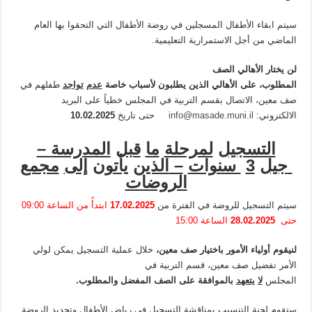
سيتم ابقاء الأطفال المسجلين في روضة الأطفال التي التحقوا بها العام
الماضي من أجل الاستمرارية التعليمية.
لن
يختار
الأهالي
الصف
المطلوب،
على
الأهالي
الذين
يطلبون
لأسباب
خاصة
عدم
تواجد
طفلهم في
صف معين، الاتصال بقسم التربية في المجلس خطياً على البريد
الالكتروني:
info@masade.muni.il
حتى تاريخ
10.02.2025
التسجيل
لمرحلة
ما
قبل
المدرسة
–
جيل
3
سنوات
–
الذين
يأتون
إلى
مجمع
الروضات
سيتم التسجيل للروضة في الفترة من
17.02.2025
ابتدأً من الساعة 09:00
حتى
28.02.2025
الساعة 15:00
لن
يقوم
أولياء
الأمور
باختيار
صف معين،
خلال عملية التسجيل يمكن لولي
الأمر تفضيل صف معين، قسم التربية في
المجلس
لا
يتعهد
بالموافقة
على
الصف المفضل
والمطلوب
.
ستقوم لجنة التنسيب بمناقشة التسجيل في رياض الأطفال وتحديد الروضة