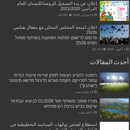
إعلان عن بدء التسجيل للروضة/للبستان للعام
الدراسي 2021/2020
10 فبراير، 2020
14,282
اعلان لمنحة المجلس المحلي مع مفعال هبايس
25/26
פרסום לרישום למלגת המועצה בשיתוף מפעל
הפיס 25/26
1 أكتوبر، 2025
13,712
أحدث المقالات
הזמנה להציע הצעות למתן שירות פיקוח הנדסי
צמוד לפרויקט הקמת מגרש כדורגל מדשא סינטטי
(“שחבק”)
מכרז פומבי משותף מס’ 01/2026 לביצוע עבודות
שיקום כביש ברכת רם-סחיתא
استطلاع لفحص توجّهات السياسة التخطيطية في
البلدات الدرزية والشركسية