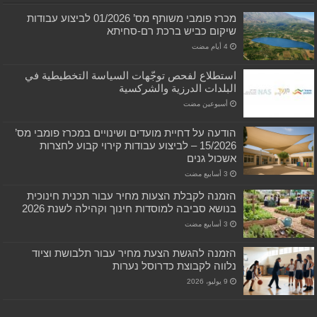
מכרז פומבי משותף מס’ 01/2026 לביצוע עבודות
שיקום כביש ברכת רם-סחיתא
استطلاع لفحص توجّهات السياسة التخطيطية في
البلدات الدرزية والشركسية
‏أسبوعين مضت
הודעה על דחיית מועדים ושינויים במכרז פומבי מס’
15/2026 – לביצוע עבודות קירוי קבוע לחצרות
אשכול גנים
הזמנה לקבלת הצעות מחיר עבור תכנית חינוכית
בנושא סביבה למוסדות חינוך וקהילה לשנת 2026
הזמנה להגשת הצעת מחיר עבור תלבושת וציוד
נלווה לקבוצת כדרוסל נערות
9 يوليو، 2026