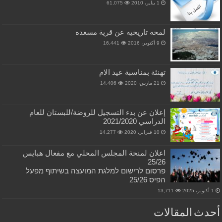
1 يناير، 2010
61,075
لمحه تاريخيه عن قرية مسعده
9 أكتوبر، 2016
16,441
تهنئة بمناسبة عيد الام
21 مارس، 2020
14,406
إعلان عن بدء التسجيل للروضة/للبستان للعام
الدراسي 2021/2020
10 فبراير، 2020
14,277
اعلان لمنحة المجلس المحلي مع مفعال هبايس
25/26
פרסום לרישום למלגת המועצה בשיתוף מפעל
הפיס 25/26
1 أكتوبر، 2025
13,711
أحدث المقالات