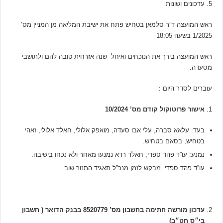
עדכונים ושונות
ראש המועצה ד”ר סלמאן בטחיש פתח את ישיבת המליאה מן המניין מס’
1/2025 בשעה 18:05
ראש המועצה בירך את הנוכחים ואיחל שנה אזרחית טובה להם ולתושבי
מסעדה.
עוברים לסדר היום :
אישור פרוטוקול קודם מס’ 10/2024
בעד: עלאא סברה, עלי אבו סעדה, מואפק אלולי, חאלד אלולי, זאהי
בטחיש, בסאם בטחיש.
נמנע: עו”ד פהד ספדי, חאלד רדא נמנעו מאחר ולא נכחו בישיבה.
עו”ד פהד ספדי: מבקש לזמן מנכ”ל תאגיד התנור שוב.
עדכון מורשה חתימה בחשבון מס’ 8520779 בבנק הדואר ( חשבון
בי״ס חט״ב)