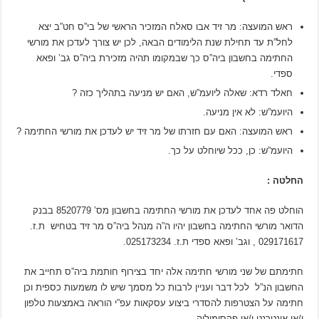
ראש המועצה: מר זיד אבו סאלח המזכיר הראשי של בי”ס חט”ב יצא
לחל”ת עד תחילת שנת הלימודים הבאה, לכן יש צורך לעדכן את מורשי
החתימה בחשבון ביה”ס כך שבמקומו תהיה מזכירת ביה”ס גב’ ופאא
ספדי.
חאלד רדא: שאלה ליועמ”ש, האם יש מניעה בתהליך כזה ?
היועמ”ש: לא אין מניעה.
ראש המועצה: האם עם חזרתו של מר זיד יש לעדכן את מורשי החתימה ?
היועמ”ש: כן, ככל שיוחלט על כך.
החלטה :
הוחלט פה אחד לעדכן את מורשי החתימה בחשבון מס’ 8520779 בבנק
הדואר מורשי החתימה בחשבון יהיו ה”ה מנהל ביה”ס מר זיד בטחיש ת.ז.
029171617 , וגב’ ופאא ספדי ת.ז. 025173234.
חתימתם של שני מורשי חתימה אלה יחד בצירוף חותמת ביה”ס תחייב את
החשבון הנ”ל לכל דבר ועניין לרבות כל מסמך שיש לו משמעות כספית וכן
חתימה על הצטרפות להסדרי ביצוע עסקאות עפ”י הוראה באמצעות טלפון
ו/או אינטרנט ו/או פקסימיליה.