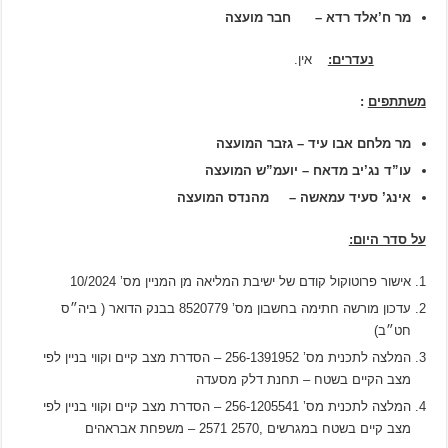
מר ח’אלד רדא – חבר מועצה
נעדרים:
אין.
משתתפים
:
מר מלחם אבו עיד – גזבר המועצה
עו”ד נג’יב מדאח – יועמ”ש המועצה
אינג’ סעיד עמאשה – מהנדס המועצה
על סדר היום:
אישור פרוטוקול קודם של ישיבת המליאה מן המניין מס’ 10/2024
עדכון מורשה חתימה בחשבון מס’ 8520779 בבנק הדואר ( ביה״ס
חט״ב)
המלצה לתכנית מס’ 256-1391952 – הסדרת מצב קיים וקווי בניין לפי
מצב הקיים בשטח – תחנת דלק מסעדה
המלצה לתכנית מס’ 256-1205541 – הסדרת מצב קיים וקווי בניין לפי
מצב קיים בשטח במגרשים ,2570 2571 – משפחת אבראהים