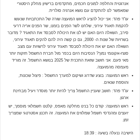
אנרגטית והחלפה למונים חכמים, מתקדמים ברישיון מחלק היסטורי
שמאפשר לנו להתקדם עם נושא אנרגיה סולרית.
עו”ד פהד: אני יכול להציג לראש המועצה שורה של התכתבויות שנעשו
להקמת תאגיד עירוני, שלחנו לשר הפנים בזמנו, שר הפנים אריה דרעי
סירב, השאלה היום האם יש לנו את היכולת לסבסד את התאגיד ? מדובר
בשרויות של שנות ה- 2000, גם כן קשה היה להם להקים תאגיד עירוני,
השאלה האם יש את היכולת לסבסד תאגיד עירוני לרשויות עם מצב
סוציו-אקונומי נמוך? הנסיבות היום בכפר מול חברת החשמל חזקות יותר
מאי פעם. אני חושב שזאת התכנית של 2025 בנושא החשמל. זה מוריד
מעמסה מהמועצה.
ראש המועצה: בוצע שדרוג ושיקום למערך החשמל : פיצול שכונות,
והוספת שנאים.
עו”ד פהד: חושב שעניין החשמל צריך להיות יותר מוסדר ויעיל מבחינת
ארגון.
ראש המועצה: קודם כל בנינו מחלקה מאפס, קלטנו חשמלאי מוסמך, יש
יועצים ומהנדסי חשמל שמלווים את המועצה. זה תכנון אסטרטגי שמצריך
זמן.
הישיבה ננעלה בשעה : 18:39