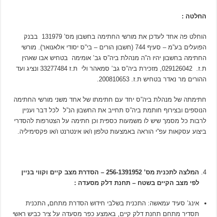
החלטה :
הוחלט פה אחד לעדכן את מורשי החתימה בחשבון מס’ 131979 בבנק
הפועלים בע”מ – סעיף 744 (חשבון הורים – בי”ס יסודי אלאנואר). מורשי
החתימה בחשבון יהיו ה”ה מנהלת ביה”ס גב’ אומימה בטחיש אבו שאהין
ת.ז. 029126042, מזכירת ביה”ס גב’ סמאהר ולי ת.ז 33277484 ונציג ועד
ההורים מר נאדר בטחיש ת.ז. 200810653.
חתימתה של מנהלת ביה”ס יחד עם חתימתו של אחד משני מורשי החתימה
הנוספים ובצירוף חותמת ביה”ס תחייב את החשבון הנ”ל לכל דבר ועניין
לרבות כל מסמך שיש לו משמעות כספית וכן חתימה על הצטרפות להסדרי
ביצוע עסקאות עפ”י הוראה באמצעות טלפון ו/או אינטרנט ו/או פקסימיליה.
המלצה לתכנית מס’ 256-1391952 – הסדרת מצב קיים וקווי בניין
לפי מצב הקיים בשטח – תחנת דלק מסעדה :
אינג’ סעיד עמאשה: התכנית בשלבי חידוש הסדרת מתחם
,
התכנית
תסדיר מתחם תחנת דלק קיים, באמצע כפר מסעדה על ציר כביש ראשי