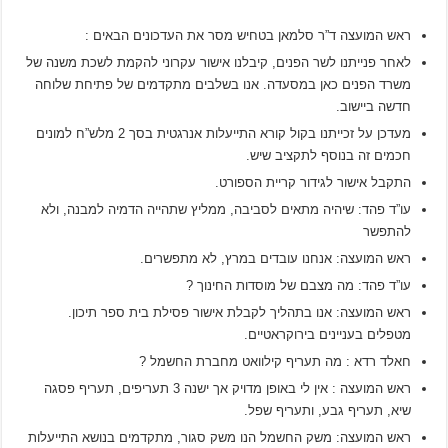
ראש המועצה ד”ר סלמאן בטחיש מסר את העדכונים הבאים :
לאחר פנייתנו לשר הפנים, קיבלנו אישור עקרוני להקמת לשכת משנה של
משרד הפנים כאן במסעדה. אנו בשלבים מתקדמים של פתיחת שלוחה
חדשה ביישוב.
מעדכן על זכייתנו בקול קורא התייעלות אנרגטית בסך 2 מלש”ח למונים
חכמים זה בנוסף לתקציב שיש.
התקבל אישור לגידור קריית הספורט.
עו”ד פהד: שיהיה מתאים לסביבה, ממליץ שתהייה הדמיה למבנה, ולא
להתפשר
ראש המועצה: אנחנו עובדים במרץ, לא מתפשרים.
עו”ד פהד: מה מצבם של מוסדות החינוך ?
ראש המועצה: אנו בתהליך לקבלת אישור פסילת בית ספר תיכון.
מטפלים בעניינים בירוקראטיים.
חאלד רדא : מה תעריף קילוואט מחברת החשמל ?
ראש המועצה : אין לי באופן מדויק אך ישנה 3 תעריפים, תעריף פסגה
שיא, תעריף גבע, ותעריף שפל.
ראש המועצה: משק החשמל הנו משק סגור, מתקדמים בנושא התייעלות