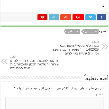
الوسوم
خبر رئيسي
خبر عاجل
السابق
מכרז כ”א פנימי / חיצוני מס’
14/2025 – לתפקיד תומכת חינוך
(סייעת) שנייה בגן ילדים.
التالي
הזמנה להגשת הצעות מחיר למתן
שירותי השלמת תכנון ותוכניות בית
העם במסעדה
أضف تعليقاً
لن يتم نشر عنوان بريدك الإلكتروني.
الحقول الإلزامية مشار إليها بـ
*
التعليق