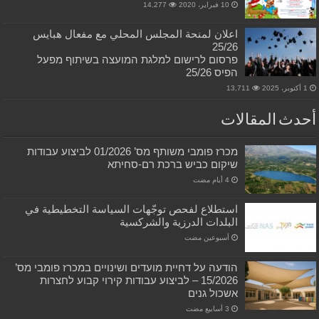
10 فبراير، 2020
14,277
اعلان لمنحة المجلس المحلي مع مفعال هبايس
25/26
פרסום לרישום למלגת המועצה בשיתוף מפעל
הפיס 25/26
1 أكتوبر، 2025
13,711
أحدث المقالات
מכרז פומבי משותף מס’ 01/2026 לביצוע עבודות
שיקום כביש ברכת רם-סחיתא
استطلاع لفحص توجّهات السياسة التخطيطية في
البلدات الدرزية والشركسية
‏أسبوعين مضت
הודעה על דחיית מועדים ושינויים במכרז פומבי מס’
15/2026 – לביצוע עבודות קירוי קבוע לחצרות
אשכול גנים