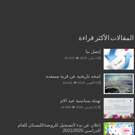
المقالات الأكثر قراءة
إتصل بنا
1 يناير، 2010
61,072
لمحه تاريخيه عن قرية مسعده
9 أكتوبر، 2016
16,441
تهنئة بمناسبة عيد الام
21 مارس، 2020
14,406
إعلان عن بدء التسجيل للروضة/للبستان للعام
الدراسي 2021/2020