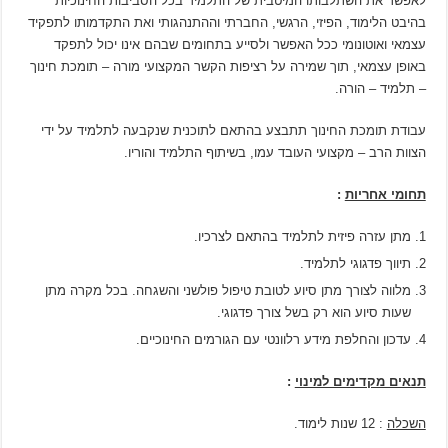
לאפשר את השתלבותו המיטבית של התלמיד בכל הסביבות החינוכיות
בהיבט הלימוד, הפיזי, הרגשי, החברתי וההתנהגותי ואת התקדמותו לתפקיד
עצמאי ואוטונומי ככל האפשר ולסייע בתחומים שבהם אינו יכול לתפקד
באופן עצמאי, תוך שמירה על רציפות הקשר המקצועי מורה – תומכת חינוך
– תלמיד – הורה.
עבודת תומכת החינוך תתבצע בהתאם לתוכנית שנקבעה לתלמיד על ידי
הצוות הרב – מקצועי העובד עמו, בשיתוף התלמיד והוריו.
תחומי אחריות
:
מתן עזרה פיזית לתלמיד בהתאם לצרכיו.
תיווך פדגוגי לתלמיד.
מלווה לצורך מתן סיוע לטובת טיפול פולשני והשגחה. בכל מקרה מתן
שעות סיוע הוא רק בשל צורך פדגוגי.
עדכון והחלפת מידע רלוונטי עם הגורמים החינוכיים.
תנאים מקדימים למינוי
:
השכלה
: 12 שנות לימוד.