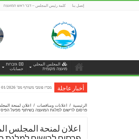
إتصل بنا
كلمة رئيس المجلس – דבר ראש המועצה
المجلس المحلي
גזברות
מועצה מקומית
حسابات
מכרז פומבי משותף מס’ 01/2026 לביצוע עבודות שיקום כביש ברכת רם-סחיתא
הזמנה להגשת הצעות מחיר למתן שיר
أخبار عاجلة
الرئيسية
/
اعلانات ومناقصات
/
اعلان لمنحة المجلس 
פרסום לרישום למלגת המועצה בשיתוף מפעל הפיס 25/26
اعلان لمنحة المجلس المحل