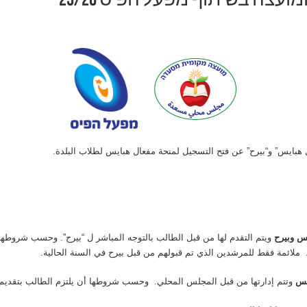
צה בשיתוף מפעל הפיס 25/26
 هبايس” و“بيرح” عن فتح التسجيل لمنحة مفعال هبايس لطلاب البلدة.
يس
وبيرح
 ملائمة فقط للمرشدين الذي تم قبولهم من قبل بيرح في السنة الحالية.
يس
وتتم إدارتها من قبل المجلس المحلي. وحسب شروطها أن يلتزم الطالب بتقديم 140 ساعة تطوعية للمجتمع