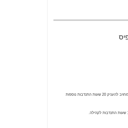
יס
מענק הממומן על ידי המועצה המקומית, מפעל הפיס ופר”ח, והוא מיועד לסטודנטים שמתתפים בפרויקט פר”ח על פי תנאיו, התלמיד מחויב להעניק 20 שעות התנדבות נוספות