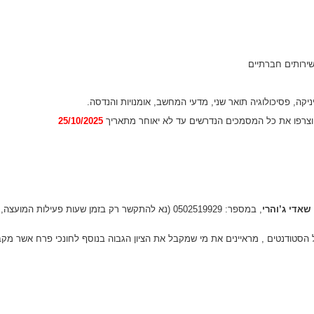
ירותים חברתיים
יקה, פסיכולוגיה תואר שני, מדעי המחשב, אומנויות והנדסה.
צרפו את כל המסמכים הנדרשים עד לא יאוחר מתאריך
25/10/2025
שאדי ג’והרי
, במספר: 0502519929 (נא להתקשר רק בזמן שעות פעילות המועצה, ימי א-ה משעה 8-16)
כל הסטודנטים , מראיינים את מי שמקבל את הציון הגבוה בנוסף לחונכי פרח אשר 