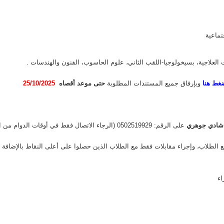
تماعية
العلاجية، بسيخولوجيا-اللقب الثاني، علوم الحاسوب، الفنون والهندسات .
غط هنا
وبإرفاق جميع المستندات المطلوبة
حتى موعد أقصاه
25
/20
/10
25
شادي جوهري
على الرقم: 0502519929 (الرجاء الاتصال فقط في أوقات الدوام من الأحد للخميس من الساعة 8-16)
يع الطلاب، وإجراء مقابلات فقط مع الطلاب الذين حصلوا على أعلى النقاط بالإضافة 
اء