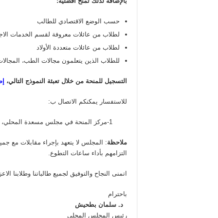
بالإضافة
لذلك
تمنح
أفضلية
:
حسب الوضع الاقتصادي للطالب
لطلاب من عائلات معروفة لقسم الخدمات الاج
لطلاب من عائلات متعددة الأولاد
للطلاب الذين يتعلمون مجالات الطب، المجالات 
التسجيل للمنحة من خلال تعبئة النموذج التالي،
إض
للاستفسار يمكنكم الاتصال ب:
1-مركز المنحة في مجلس مسعدة المحلي،
ملاحظة
: المجلس لا يتعهد بإجراء مقابلات مع جم
التزامهم بأداء ساعات التطوع.
اتمنى النجاح والتوفيق لجميع طالباتنا وطلابنا الاعز
باحترام
د. سلمان بطحيش
رئيس المجلس المحلي