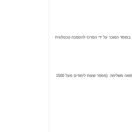
י במוסד המוכר על ידי המרכז להסמכה טכנולוגית
סטודנט במסלול לימודים המקנה למסיימיו תעודה מוכרת ע”י קופות חולים ובתי חולים כמקצוע לעניין העסקה בתחום פרא-רפואי ורפואה משלימה. (מספר שעות לימודים מעל 1500