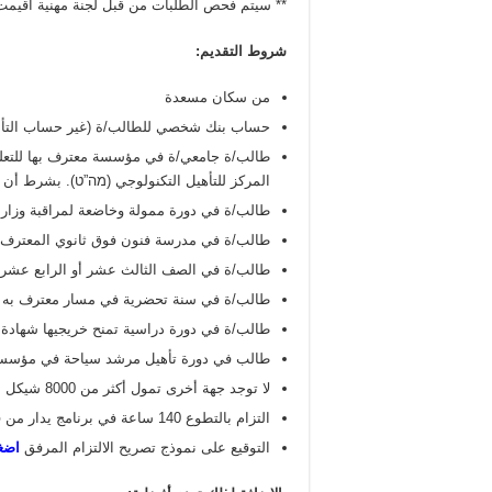
** سيتم فحص الطلبات من قبل لجنة مهنية أقيم
شروط
التقديم
:
من سكان مسعدة
حساب بنك شخصي للطالب/ة (غير حساب التأم
طالب/ة جامعي/ة في مؤسسة معترف بها للتعليم
المركز للتأهيل التكنولوجي (מה”ט). بشرط أن
طالب/ة في دورة ممولة وخاضعة لمراقبة وزارة 
طالب/ة في مدرسة فنون فوق ثانوي المعترف بها
طالب/ة في الصف الثالث عشر أو الرابع عشر لل
طالب/ة في سنة تحضرية في مسار معترف به للت
طالب/ة في دورة دراسية تمنح خريجيها شهادة
طالب في دورة تأهيل مرشد سياحة في مؤسسة 
لا توجد جهة أخرى تمول أكثر من 8000 شيكل من رسوم التعليم السنوي.
التزام بالتطوع 140 ساعة في برنامج يدار من قبل المجلس.
التوقيع على نموذج تصريح الالتزام المرفق
اضغ