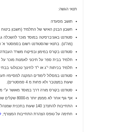
תנאי הגשה:
תושב מסעדה
חשבון הבנק האישי של התלמיד (חשבון ביטוח ל
סטודנט באוניברסיטה במוסד מוכר להשכלה גבוה
(מה”ט). בתנאי שהסטודנט רשום בסמסטר א’ וב
סטודנט בקורס במימון ובפיקוח משרד העבודה ו
תלמיד בבית ספר על תיכוני לאמנות מוכר על 
תלמיד בכיתות י”ג או י”ד לחינוך טכנולוגי בבת
שעות במצטבר ולא פחות מ 4 סמסטרים).
סטודנט בקורס מורה דרך במוסד מאושר ע”י מ
אף גוף אחר לא מממן יותר מ-8000 שקלים שכר לימוד שנתיים.
התחייבות להתנדב 140 שעות בתכנית שמנהלת המועצה.
חתימה על טופס הצהרת התחייבות המצורף,
ל