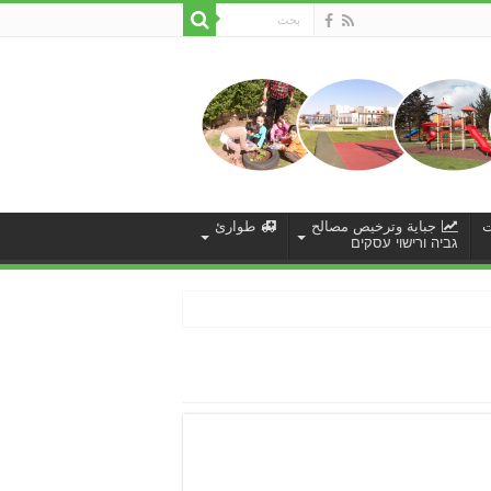
ت
جباية وترخيص مصالح
طوارئ
גביה ורישוי עסקים