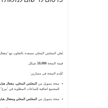
פרסום לרישום למלגת המוע
يُعلن المجلس المحلي مسعدة بالتعاون مع “مفعال
قيمة المنحة
10,000
شيكل.
تُقّدم المنحة في مسارين:
منحة بتمويل من
المجلس المحلي،
مفعال
هبا
للمجتمع اضافية للساعات المطلوبة في “بيرح”.
منحة بتمويل من
المجلس المحلي و
مفعال
هبا