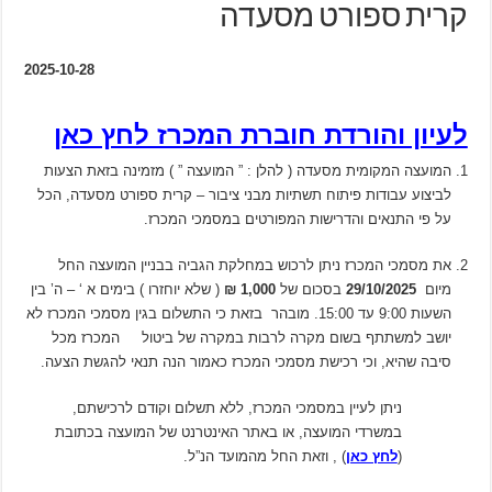
קרית ספורט מסעדה
2025-10-28
לעיון והורדת חוברת המכרז לחץ כאן
המועצה המקומית מסעדה ( להלן : ” המועצה ” ) מזמינה בזאת הצעות
לביצוע עבודות פיתוח תשתיות מבני ציבור – קרית ספורט מסעדה, הכל
על פי התנאים והדרישות המפורטים במסמכי המכרז.
את מסמכי המכרז ניתן לרכוש במחלקת הגביה בבניין המועצה החל
מיום
29/10/2025
בסכום של
1,000 ₪
( שלא יוחזרו ) בימים א ‘ – ה’ בין
השעות 9:00 עד 15:00. מובהר בזאת כי התשלום בגין מסמכי המכרז לא
יושב למשתתף בשום מקרה לרבות במקרה של ביטול המכרז מכל
סיבה שהיא, וכי רכישת מסמכי המכרז כאמור הנה תנאי להגשת הצעה.
ניתן לעיין במסמכי המכרז, ללא תשלום וקודם לרכישתם,
במשרדי המועצה, או באתר האינטרנט של המועצה בכתובת
(
לחץ כאן
) , וזאת החל מהמועד הנ”ל.