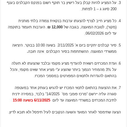
על המציע להיות קבלן בעל רישיון בר תוקף רשום בפנקס הקבלנים בענף
200 סיווג ג – 1 לפחות.
כל מציע חייב לצרף להצעתו ערבות בנקאית צמודה בלתי מותנית
(מקור), לטובת המועצה, בגובה של
12,000 ₪
. הערבות תעמוד בתוקפה
עד ליום 06/02/2026.
סיור קבלנים יתקיים ביום א’ 2/11/2025 בשעה 10:00 בבוקר. היציאה
ממשרדי המועצה. ההשתתפות בסיור הקבלנים אינה חובה
.
ועדת המכרזים רשאית להעדיף מציע מקומי ובלבד שהצעתו לא תעלה
על 3% מהמחיר הנמוך ביותר שהוצע ע”י מציע אחר שאינו מקומי, והכל
בהתאם להגדרות ולתנאים המפורטים במסמכי המכרז.
את ההצעות בהתאם לתנאי המכרז יש להגיש בעותק אחד במעטפה
סגורה עליה יירשם “מרכז פומבי מס’ 14/2025” בלבד, במסירה ידנית
לתיבת המכרזים במשרדי המועצה עד ליום
6/11/2025 בשעה 15:00
הצעה שתימסר לאחר המועד והשעה הנקובים לעיל תיפסל ולא תובא לדיון.