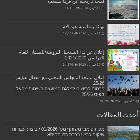
لمحه تاريخيه عن قرية مسعده
9 أكتوبر، 2016
16,432
تهنئة بمناسبة عيد الام
21 مارس، 2020
14,402
إعلان عن بدء التسجيل للروضة/للبستان للعام
الدراسي 2021/2020
10 فبراير، 2020
14,276
اعلان لمنحة المجلس المحلي مع مفعال هبايس
25/26
פרסום לרישום למלגת המועצה בשיתוף מפעל
הפיס 25/26
1 أكتوبر، 2025
13,708
أحدث المقالات
מכרז פומבי משותף מס’ 01/2026 לביצוע עבודות
שיקום כביש ברכת רם-סחיתא