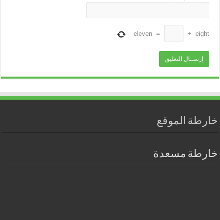
eleven
=
+
eight
خارطة الموقع
خارطة مسعدة