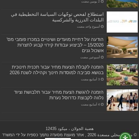
استطلاع لفحص توجّهات السياسة التخطيطية في
البلدات الدرزية والشركسية
‏أسبوع واحد مضت
הודעה על דחיית מועדים ושינויים במכרז פומבי מס’
15/2026 – לביצוע עבודות קירוי קבוע לחצרות
אשכול גנים
‏أسبوعين مضت
הזמנה לקבלת הצעות מחיר עבור תכנית חינוכית
בנושא סביבה למוסדות חינוך וקהילה לשנת 2026
הזמנה להגשת הצעת מחיר עבור תלבושת וציוד
נלווה לקבוצת כדרוסל נערות
هضبة الجولان ، ميكود 12435
© مجلس محلي مسعدة 2026 , אתר מועצת מסעדה נתמך כספית על ידי המשרד