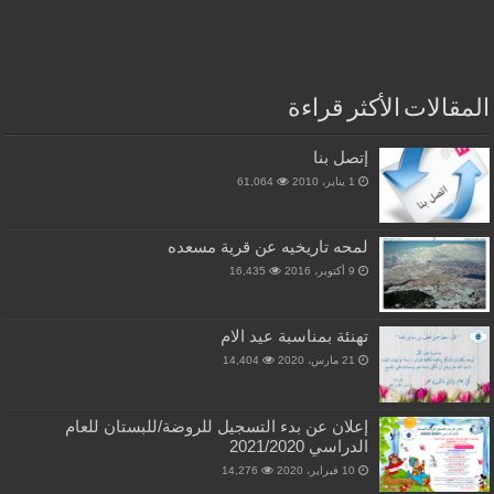
المقالات الأكثر قراءة
إتصل بنا
1 يناير، 2010
61,064
لمحه تاريخيه عن قرية مسعده
9 أكتوبر، 2016
16,435
تهنئة بمناسبة عيد الام
21 مارس، 2020
14,404
إعلان عن بدء التسجيل للروضة/للبستان للعام
الدراسي 2021/2020
10 فبراير، 2020
14,276