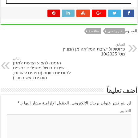
الوسوم
خبر رئيسي
مناقصة
السابق
פרוטוקול ישיבת המליאה מן המניין
מס’ 10/2025
التالي
הזמנה להציע הצעות למתן
שירותים של מטפלים רגשיים
לתוכניות רווחה (נתיבים להורות,
תוכנית ראשית וכו’)
أضف تعليقاً
لن يتم نشر عنوان بريدك الإلكتروني.
الحقول الإلزامية مشار إليها بـ
*
التعليق