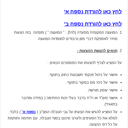
לחץ כאן להורדת נספח א’
לחץ כאן להורדת נספח ב’
המועצה המקומית מסעדה (להלן : ” המועצה ” ) מזמינה בזה הצעות
מחיר לאספקת דברי מזון וכיבודים למוסדות המועצה.
תנאים להגשת ההצעות :
על המציע לצרף להצעתו את המסמכים הבאים :
אישור על ניהול פנקסי חשבונות כחוק בתוקף.
אישור על ניכוי מס במקור בתוקף .
אישור עוסק מורשה.
אישור מעו”ד או רו”ח בדבר בעלי זכות החתימה ( במידה ומדובר
בתאגיד).
על המציע להגיש את הצעתו על גבי הטבלה המצ”ב (
נספח א’
) בלבד,
למלא את כל הסעיפים ולערוך סיכום בסוף הטבלה, עם חתימה וחותמת
על כל דפי ההצעה.