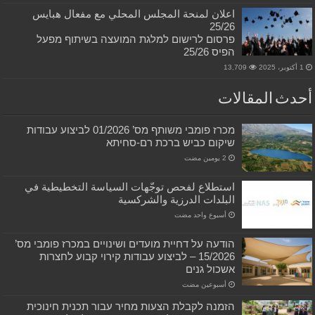
اعلان لمنحة المجلس المحلي مع مفعال هبايس
25/26
פרסום לרישום למלגת המועצה בשיתוף מפעל
הפיס 25/26
1 أكتوبر، 2025
13,709
أحدث المقالات
מכרז פומבי משותף מס’ 01/2026 לביצוע עבודות
שיקום כביש ברכת רם-סחיתא
استطلاع لفحص توجّهات السياسة التخطيطية في
البلدات الدرزية والشركسية
‏أسبوع واحد مضت
הודעה על דחיית מועדים ושינויים במכרז פומבי מס’
15/2026 – לביצוע עבודות קירוי קבוע לחצרות
אשכול גנים
‏أسبوعين مضت
הזמנה לקבלת הצעות מחיר עבור תכנית חינוכית