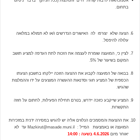
אסמכתאות לרבות קורות חיים והמלצות (ככל הניתן) בדבר ניסיונו
בתחום.
הצעה שלא יצורפו לה האישורים הנדרשים ו/או לא תמולא במלואה
עלולה להיפסל.
לציין כי, המועצה שומרת לעצמה את הזכות לתת העדפה למציע תושב
המקום בשיעור של 5%.
בבואה של המועצה לקבוע את ההצעה הזוכה יילקחו בחשבון הצעתו
הכספית של המציע חוגי וסדנאות ההעשרה המוצעים על ידו וההמלצות
שהגיש.
המציע שייקבע כזוכה יידרש, בטרם תחילת הפעילות, לחתום על חוזה
התקשרות.
את ההצעות והמסמכים הנלווים אליה יש להגיש במסירה ידנית במזכירות
המועצה או באמצעות המייל :
Mazkirut@masade.muni.il
עד לא
יאוחר מיום
4.6.2026 בשעה : 14:00