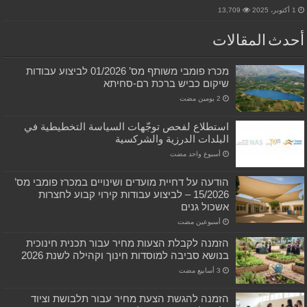
1 أكتوبر، 2025
13,709
أحدث المقالات
מכרז פומבי משותף מס’ 01/2026 לביצוע עבודות
שיקום כביש ברכת רם-סחיתא
استطلاع لفحص توجّهات السياسة التخطيطية في
البلدات الدرزية والشركسية
‏أسبوع واحد مضت
הודעה על דחיית מועדים ושינויים במכרז פומבי מס’
15/2026 – לביצוע עבודות קירוי קבוע לחצרות
אשכול גנים
‏أسبوعين مضت
הזמנה לקבלת הצעות מחיר עבור תכנית חינוכית
בנושא סביבה למוסדות חינוך וקהילה לשנת 2026
הזמנה להגשת הצעת מחיר עבור תלבושת וציוד