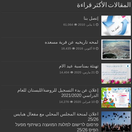
المقالات الأكثر قراءة
إتصل بنا
1 يناير، 2010
61,064
لمحه تاريخيه عن قرية مسعده
9 أكتوبر، 2016
16,435
تهنئة بمناسبة عيد الام
21 مارس، 2020
14,404
إعلان عن بدء التسجيل للروضة/للبستان للعام
الدراسي 2021/2020
10 فبراير، 2020
14,276
اعلان لمنحة المجلس المحلي مع مفعال هبايس
25/26
פרסום לרישום למלגת המועצה בשיתוף מפעל
הפיס 25/26