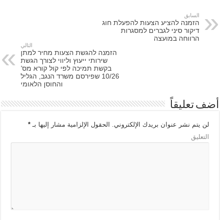
السابق
הזמנה להציע הצעות להפעלת חוג
דיקור סיני לגברים למסגרות
הרווחה במועצה
التالي
הזמנה להגשת הצעות מחיר למתן
שירותי ייעוץ וליווי לצורך הגשת
בקשת תמיכה לפי קול קורא מס’
10/26 שפירסם משרד הנגב, הגליל
והחוסן הלאומי
أضف تعليقاً
لن يتم نشر عنوان بريدك الإلكتروني.
الحقول الإلزامية مشار إليها بـ
*
التعليق