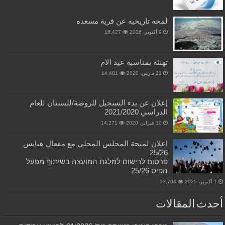
لمحه تاريخيه عن قرية مسعده
9 أكتوبر، 2016
16,427
تهنئة بمناسبة عيد الام
21 مارس، 2020
14,401
إعلان عن بدء التسجيل للروضة/للبستان للعام
الدراسي 2021/2020
10 فبراير، 2020
14,271
اعلان لمنحة المجلس المحلي مع مفعال هبايس
25/26
פרסום לרישום למלגת המועצה בשיתוף מפעל
הפיס 25/26
1 أكتوبر، 2025
13,704
أحدث المقالات