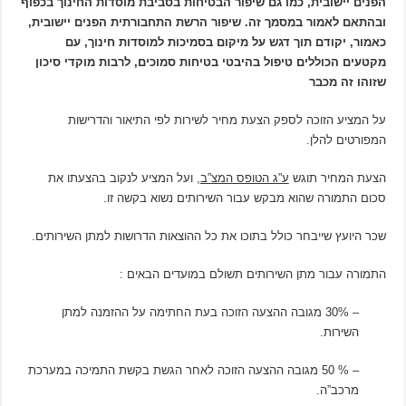
הפנים יישובית, כמו גם שיפור הבטיחות בסביבת מוסדות החינוך בכפוף
ובהתאם לאמור במסמך זה. שיפור הרשת התחבורתית הפנים יישובית,
כאמור, יקודם תוך דגש על מיקום בסמיכות למוסדות חינוך, עם
מקטעים הכוללים טיפול בהיבטי בטיחות סמוכים, לרבות מוקדי סיכון
שזוהו זה מכבר
על המציע הזוכה לספק הצעת מחיר לשירות לפי התיאור והדרישות
המפורטים להלן.
הצעת המחיר תוגש
ע”ג הטופס המצ”ב
, ועל המציע לנקוב בהצעתו את
סכום התמורה שהוא מבקש עבור השירותים נשוא בקשה זו.
שכר היועץ שייבחר כולל בתוכו את כל ההוצאות הדרושות למתן השירותים.
התמורה עבור מתן השירותים תשולם במועדים הבאים :
– 30% מגובה ההצעה הזוכה בעת החתימה על ההזמנה למתן
השירות.
– % 50 מגובה ההצעה הזוכה לאחר הגשת בקשת התמיכה במערכת
מרכב”ה.