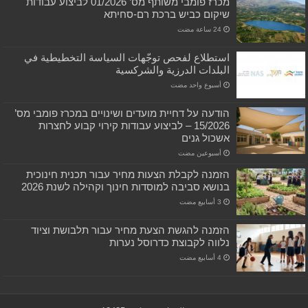
מכרז פומבי משותף מס’ 01/2026 לביצוע עבודות
שיקום כביש ברכת רם-סחיתא
استطلاع لفحص توجّهات السياسة التخطيطية في
البلدات الدرزية والشركسية
‏أسبوع واحد مضت
הודעה על דחיית מועדים ושינויים במכרז פומבי מס’
15/2026 – לביצוע עבודות קירוי קבוע לחצרות
אשכול גנים
‏أسبوعين مضت
הזמנה לקבלת הצעות מחיר עבור תכנית חינוכית
בנושא סביבה למוסדות חינוך וקהילה לשנת 2026
הזמנה להגשת הצעת מחיר עבור תלבושת וציוד
נלווה לקבוצת כדרוסל נערות