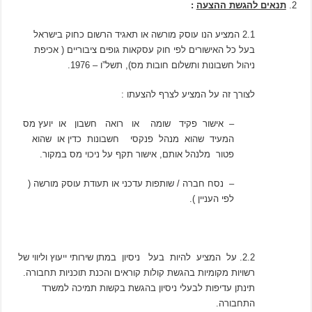
תנאים להגשת ההצעה
:
2.1 המציע הנו עוסק מורשה או תאגיד הרשום כחוק בישראל
בעל כל האישורים לפי חוק עסקאות גופים ציבוריים ( אכיפת
ניהול חשבונות ותשלום חובות מס), תשל”ו – 1976.
לצורך זה על המציע לצרף להצעתו :
– אישור פקיד שומה או רואה חשבון או יועץ מס
המעיד שהוא מנהל פנקסי חשבונות כדין או שהוא
פטור מלנהל אותם, אישור תקף על ניכוי מס במקור.
– נסח חברה / שותפות עדכני או תעודת עוסק מורשה (
לפי העניין ).
2.2. על המציע להיות בעל ניסיון במתן שירותי ייעוץ וליווי של
רשויות מקומיות בהגשת קולות קוראים והכנת תוכניות תחבורה.
תינתן עדיפות לבעלי ניסיון בהגשת בקשות תמיכה למשרד
התחבורה.