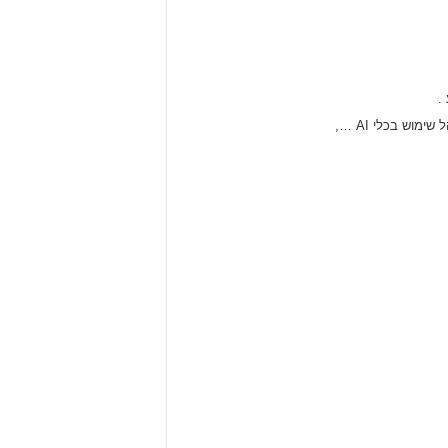
.
וש בכלי AI …,