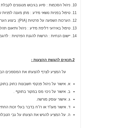
ניהול הסכמות : סיוע בגיבוש מנגנונים לקבל
טיפול בפניות נושאי מידע : מתן מענה לפניות של 
הערכות השפעה על פרטיות (PIA): ביצוע הערכות השפעה על פרטיות עבור מערכות ופרויקטים חדשים הכוללים עיבוד מידע אישי .
טיפול באירועי דליפת מידע : ניהול ותיאום תהל
יישום הנחיות : הרשות להגנת הפרטיות : לדוגמא
2.תנאים להגשת ההצעות :
על המציע לצרף להצעתו את המסמכים הבא
א. אישור על ניהול פנקסי חשבונות כחוק בתוקף
ב. אישור על ניכוי מס במקור בתוקף .
ג. אישור עוסק מורשה.
ד. אישור מעו”ד או רו”ח בדבר בעלי זכות החתי
ה. על המציע להגיש את הצעתו על גבי הטבלה