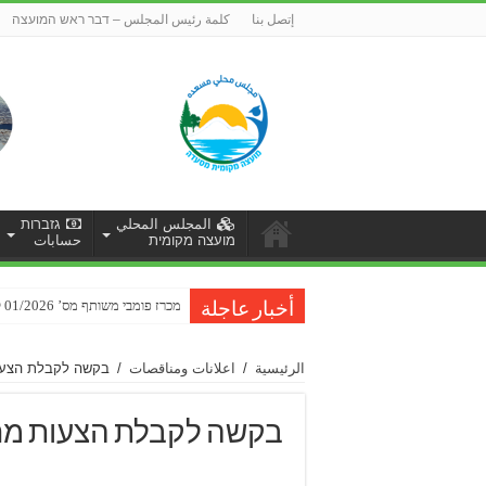
إتصل بنا
كلمة رئيس المجلس – דבר ראש המועצה
المجلس المحلي
גזברות
מועצה מקומית
حسابات
מכרז פומבי משותף מס’ 01/2026 לביצוע עבודות שיקום כביש ברכת רם-סחיתא
הזמנה להגשת הצעות מחיר למתן שיר
أخبار عاجلة
الرئيسية
/
اعلانات ومناقصات
/
בקשה לקבלת הצעות 
בקשה לקבלת הצעות מחיר