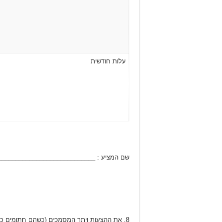
עלות חודשית
שם המציע : ____________________________
8. את ההצעות ויתר המסמכים (כשהם חתומים כאמור), יוגשו במחלקת הרכש במועצה או בקובץ PDF לדוא”ל :