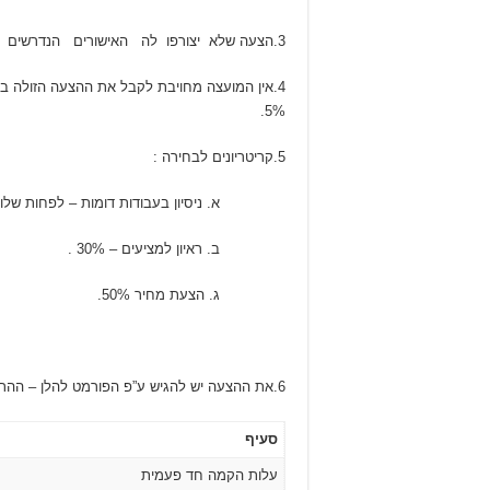
3.הצעה שלא יצורפו לה האישורים הנדרשים ו/או לא תמולא במלואה, עלולה להיפסל.
4.אין המועצה מחויבת לקבל את ההצעה הזולה 
5%.
5.קריטריונים לבחירה :
א. ניסיון בעבודות דומות – לפחות שלושה
ב. ראיון למציעים – 30% .
ג. הצעת מחיר 50%.
6.את ההצעה יש להגיש ע”פ הפורמט להלן – ההתקשרות הראשונית הינה לתקופה של 24 חודשים
סעיף
עלות הקמה חד פעמית