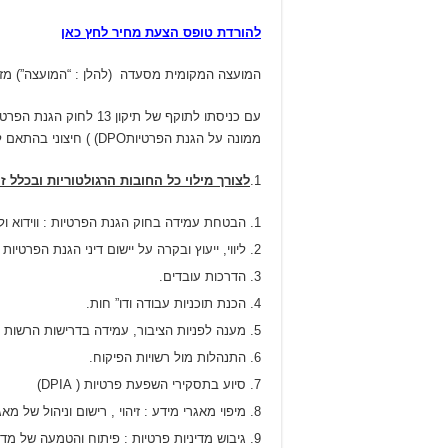
להורדת טופס הצעת מחיר לחץ כאן
המועצה המקומית מסעדה (להלן : “המועצה”) מזמי
ממונה על הגנת הפרטיותDPO) ) חיצוני בהתאם לחובות תיקון 13 לחוק הגנת הפרטיות, התשמ”א- 1981,
1.
לצורך מילוי כל החובות הרגולטוריות ובכלל 
הבטחת עמידה בחוק הגנת הפרטיות : ווידוא ול
ליווי, ייעוץ ובקרה על יישום דיני הגנת הפרטיות
הדרכות עובדים.
הכנת תוכניות עבודה ודו” חות.
מענה לפניות הציבור, עמידה בדרישות הרשות 
התנהלות מול רשויות הפיקוח.
סיוע בתסקירי השפעת פרטיות ( DPIA)
מיפוי מאגרי מידע : זיהוי , רישום וניהול של 
גיבוש מדיניות פרטיות : פיתוח והטמעה של מדינ