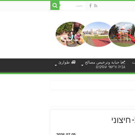
ت
جباية وترخيص مصالح
طوارئ
גביה ורישוי עסקים
חיצוני
2026-07-05